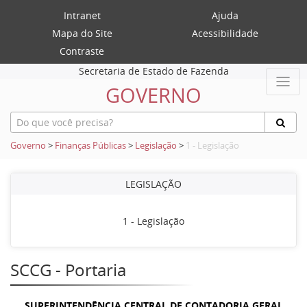
Intranet
Ajuda
Mapa do Site
Acessibilidade
Contraste
Secretaria de Estado de Fazenda
GOVERNO
Governo
>
Finanças Públicas
>
Legislação
>
1 - Legislação
LEGISLAÇÃO
1 - Legislação
SCCG - Portaria
SUPERINTENDÊNCIA CENTRAL DE CONTADORIA GERAL