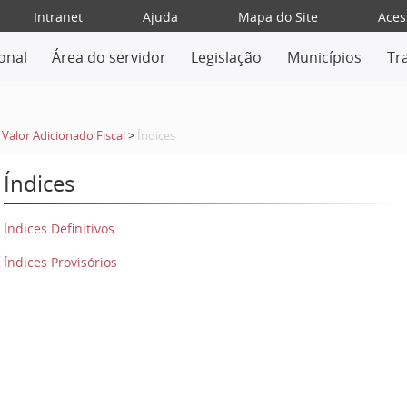
Intranet
Ajuda
Mapa do Site
Aces
ional
Área do servidor
Legislação
Municípios
Tr
 Valor Adicionado Fiscal
>
Índices
Índices
Índices Definitivos
Índices Provisórios