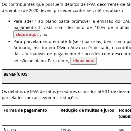
Os contribuintes que possuem débitos de IPVA decorrente de fa
dezembro de 2020 devem proceder conforme critérios abaixo:
Para aderir ao plano basta promover a emissão do DAE, v
pagamento à vista com desconto de 100% de multas 
clique aqui
; ou
Para parcelamento em até 6 (seis) parcelas, bem como p
Autuado, inscrito em Dívida Ativa ou Protestado, o contr
das alternativas de pagamento de acordos com descontos
adesão ao plano. Para tanto,
clique aqui
.
BENEFÍCIOS:
Os débitos de IPVA de fatos geradores ocorridos até 31 de deze
parcelados com as seguintes reduções:
Forma de pagamento
Redução de multas e juros
Honor
(débit
À vista
100%
5%