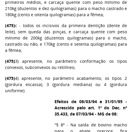
primeiros médios, e carcaça quente com peso mínimo de
210kg (duzentos e dez quilogramas) para o macho castrado e
180kg (cento e oitenta quilogramas) para a fêmea;
(475)
c - todos os incisivos da primeira dentição (dente de
leite), sem queda das pinças, e carcaça quente com peso
mínimo de 200kg (duzentos quilogramas) para o macho,
castrado ou não, e 170kg (cento e setenta quilogramas) para
a fêmea;
(475)
3) apresente, no parâmetro conformação os tipos
convexos, subconvexos ou retilíneo;
(475)
4) apresente, no parâmetro acabamento, os tipos 2
(gordura escassa), 3 (gordura mediana) ou 4 (gordura
uniforme).
Efeitos de 08/03/94 a 31/01/95 -
Acrescido pelo art. 1º do Dec. nº
35.433, de 07/03/94 - MG de 08:
"§ 8º - Na saída de bovino macho
para o abate precoce, fica