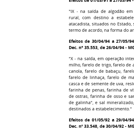
Efeitos de 01/03/91 a 27/05/94 
"IX - na saída de algodão em
rural, com destino a estabele
atacadista, situados no Estado,
termo de acordo, na forma do ar
Efeitos de 30/04/94 a 27/05/9
Dec. n° 35.553, de 26/04/94 - MG
"X - na saída, em operação inte
milho, farelo de trigo, farelo de 
canola, farelo de babaçu, fare
farelo de linhaça, farelo de m
casca e de semente de uva, resíd
farinha de penas, farinha de ví
de ostras, farinha de osso e s
de galinha", e sal mineralizad
destinados a estabelecimento."
Efeitos de 01/05/92 a 29/04/9
Dec. nº 33.548, de 30/04/92 - M