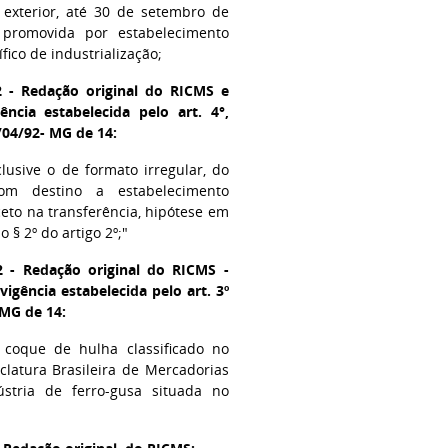
o exterior, até 30 de setembro de
promovida por estabelecimento
ífico de industrialização;
2 - Redação original do RICMS e
ncia estabelecida pelo art. 4°,
/04/92- MG de 14:
clusive o de formato irregular, do
com destino a estabelecimento
ceto na transferência, hipótese em
 § 2º do artigo 2º;"
2 - Redação original do RICMS -
igência estabelecida pelo art. 3º
 MG de 14:
 coque de hulha classificado no
latura Brasileira de Mercadorias
stria de ferro-gusa situada no