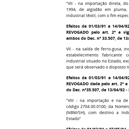
"VII - na importação direta, d
1994, de algodão em pluma, 
industrial têxtil, com o fim espec
Efeitos de 01/03/91 a 14/04/9
REVOGADO pelo art. 2° e vigê
ambos do Dec. n° 33.507, de 13
VII - na saída de ferro-gusa, in
estabelecimento fabricante 
industrial situado no Estado, ex
que será observado o disposto no
Efeitos de 01/03/91 a 14/04/9
REVOGADO dada pelo art. 2° e v
do Dec. n°35.507, de 13/04/92 -
"VIII - na importação e na de
código 2704.00.0100, da Nomenc
(NBM/SH), com destino a Indú
Estado"