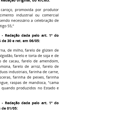
- Redação original, do RICMS:
 caroço, promovida por produtor
cimento industrial ou comercial
 sendo necessário a celebração de
tigo 55;"
4 - Redação dada pelo art. 1º do
 de 30 e ret. em 06/05:
rna, de milho, farelo de glúten de
algodão, farelo e torta de soja e de
lo de cacau, farelo de amendoim,
amona, farelo de arroz, farelo de
uos industriais, farinha de carne,
sceras, farinha de peixes, farinha
angue, raspas de mandioca, "cama
o, quando produzidos no Estado e
4 - Redação dada pelo art. 1º do
G de 01/05: