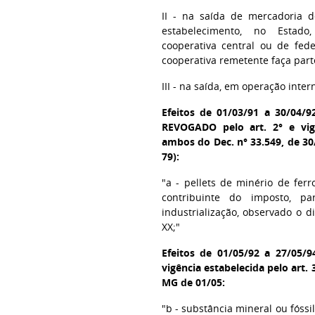
II - na saída de mercadoria d
estabelecimento, no Estado
cooperativa central ou de fed
cooperativa remetente faça part
III - na saída, em operação intern
Efeitos de 01/03/91 a 30/04/9
REVOGADO pelo art. 2° e vigê
ambos do Dec. n° 33.549, de 3
79):
"a - pellets de minério de fer
contribuinte do imposto, pa
industrialização, observado o d
XX;"
Efeitos de 01/05/92 a 27/05/9
vigência estabelecida pelo art. 
MG de 01/05:
"b - substância mineral ou fóssil