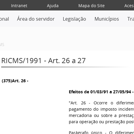
Intranet
Ajuda
Mapa do Site
Aces
ional
Área do servidor
Legislação
Municípios
Tr
MS
RICMS/1991 - Art. 26 a 27
(375)Art. 26 -
Efeitos de 01/03/91 a 27/05/94 
"Art. 26 - Ocorre o diferi
pagamento do imposto inciden
mercadoria ou sobre a prestaç
para operação ou prestação post
Parágrafo único - O diferime