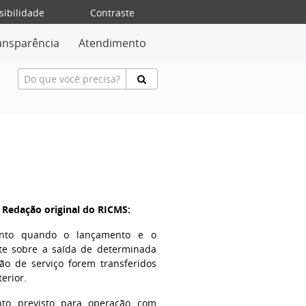
sibilidade
Contraste
ansparência
Atendimento
- Redação original do RICMS:
mento quando o lançamento e o
te sobre a saída de determinada
ão de serviço forem transferidos
erior.
nto previsto para operação com