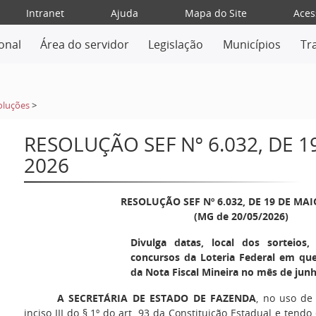
Intranet
Ajuda
Mapa do Site
Aces
ional
Área do servidor
Legislação
Municípios
Tr
oluções
>
RESOLUÇÃO SEF Nº 6.032, DE 1
2026
RESOLUÇÃO SEF Nº 6.032, DE 19 DE MAI
(MG de 20/05/2026)
Divulga datas, local dos sorteios
concursos da Loteria Federal em que
da Nota Fiscal Mineira no mês de junh
A
SECRETÁRIA DE ESTADO DE FAZENDA
, no uso de
inciso III do § 1º do art. 93 da Constituição Estadual e tendo