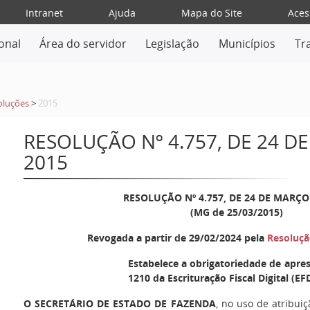
Intranet
Ajuda
Mapa do Site
Aces
ional
Área do servidor
Legislação
Municípios
Tr
oluções
>
2015
RESOLUÇÃO Nº 4.757, DE 24 D
2015
RESOLUÇÃO Nº 4.757, DE 24 DE MARÇO
(MG de 25/03/2015)
Revogada a partir de 29/02/2024 pela
Resoluçã
Estabelece a obrigatoriedade de apre
1210 da Escrituração Fiscal Digital (EFD
O SECRETÁRIO DE ESTADO DE FAZENDA
, no uso de atribuiç