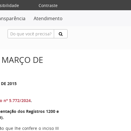
sibilidade
Contraste
ansparência
Atendimento
E MARÇO DE
 DE 2015
o n° 5.772/2024
.
sentação dos Registros 1200 e
).
ão que lhe confere o inciso III