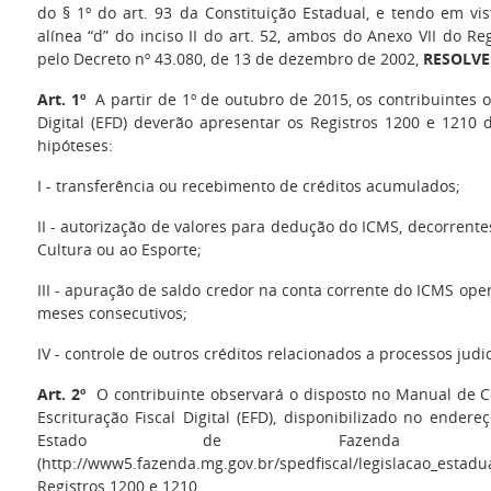
do § 1º do art. 93 da Constituição Estadual, e tendo em vis
alínea “d” do inciso II do art. 52, ambos do Anexo VII do 
pelo Decreto nº 43.080, de 13 de dezembro de 2002,
RESOLVE
Art. 1º
A partir de 1º de outubro de 2015, os contribuintes o
Digital (EFD) deverão apresentar os Registros 1200 e 1210 
hipóteses:
I - transferência ou recebimento de créditos acumulados;
II - autorização de valores para dedução do ICMS, decorrentes
Cultura ou ao Esporte;
III - apuração de saldo credor na conta corrente do ICMS ope
meses consecutivos;
IV - controle de outros créditos relacionados a processos judici
Art. 2º
O contribuinte observará o disposto no Manual de Co
Escrituração Fiscal Digital (EFD), disponibilizado no endere
Estado de Fazenda n
(http://www5.fazenda.mg.gov.br/spedfiscal/legislacao_esta
Registros 1200 e 1210.