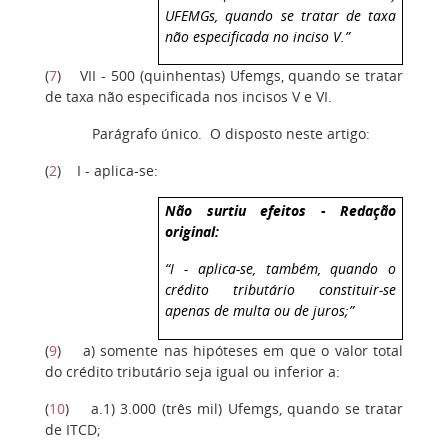
UFEMGs, quando se tratar de taxa
não especificada no inciso V.”
(
7
)
VII - 500 (quinhentas) Ufemgs, quando se tratar
de taxa não especificada nos incisos V e VI.
Parágrafo único. O disposto neste artigo:
(
2
)
I - aplica-se:
Não surtiu efeitos - Redação
original:
“I - aplica-se, também, quando o
crédito tributário constituir-se
apenas de multa ou de juros;”
(
9
)
a) somente nas hipóteses em que o valor total
do crédito tributário seja igual ou inferior a:
(
10
)
a.1) 3.000 (três mil) Ufemgs, quando se tratar
de ITCD;