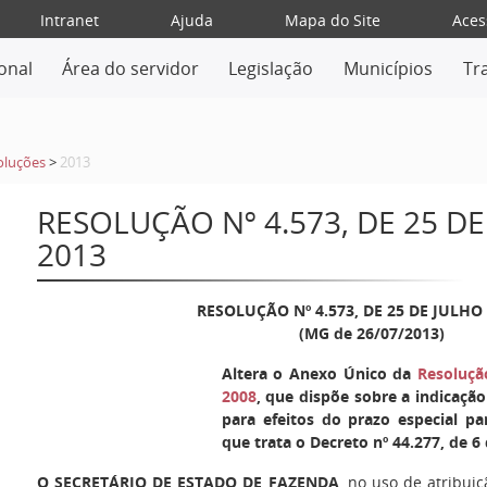
Intranet
Ajuda
Mapa do Site
Aces
ional
Área do servidor
Legislação
Municípios
Tr
oluções
>
2013
RESOLUÇÃO Nº 4.573, DE 25 DE
2013
RESOLUÇÃO Nº 4.573, DE 25 DE JULHO
(MG de 26/07/2013)
Altera o Anexo Único da
Resoluçã
2008
, que dispõe sobre a indicação
para efeitos do prazo especial p
que trata o Decreto nº 44.277, de 6 
O SECRETÁRIO DE ESTADO DE FAZENDA
, no uso de atribuiç