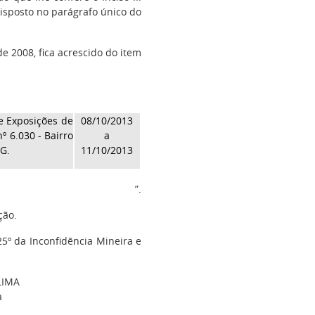
 disposto no parágrafo único do
 2008, fica acrescido do item
e Exposições de
08/10/2013
º 6.030 - Bairro
a
MG.
11/10/2013
”.
ção.
25º da Inconfidência Mineira e
LIMA
a