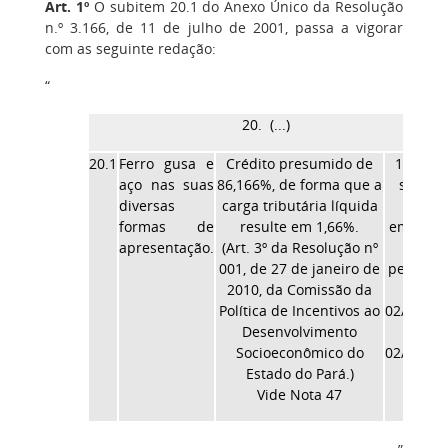
Art. 1º
O subitem 20.1 do Anexo Único da Resolução
n.º 3.166, de 11 de julho de 2001, passa a vigorar
com as seguinte redação:
“
20. (...)
20.1
Ferro gusa e
Crédito presumido de
1,66%
aço nas suas
86,166%, de forma que a
s/BC
diversas
carga tributária líquida
NF
formas de
resulte em 1,66%.
emitida
apresentação.
(Art. 3º da Resolução nº
no
001, de 27 de janeiro de
período
2010, da Comissão da
de
Política de Incentivos ao
02/03/10
Desenvolvimento
a
Socioeconômico do
02/03/25
Estado do Pará.)
Vide Nota 47