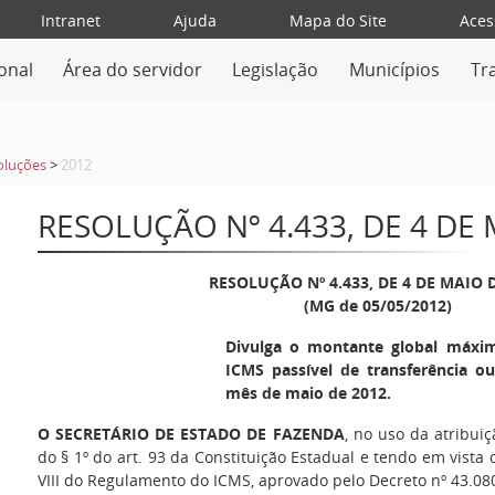
Intranet
Ajuda
Mapa do Site
Aces
ional
Área do servidor
Legislação
Municípios
Tr
oluções
>
2012
RESOLUÇÃO Nº 4.433, DE 4 DE 
RESOLUÇÃO Nº 4.433, DE 4 DE MAIO 
(MG de 05/05/2012)
Divulga o montante global máxi
ICMS passível de transferência ou
mês de maio de 2012.
O SECRETÁRIO DE ESTADO DE FAZENDA
, no uso da atribuiç
do § 1º do art. 93 da Constituição Estadual e tendo em vista 
VIII do Regulamento do ICMS, aprovado pelo Decreto nº 43.08