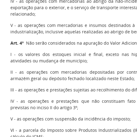
IV - as operações com mercadorias ao abrigo da não-incidê
exportação para o exterior, e o serviço de transporte interes
relacionado;
V - as operações com mercadorias e insumos destinados à 
industrialização, inclusive aquelas realizadas ao abrigo de ben
Art. 4º
Não serão considerados na apuração do Valor Adiciona
I - os valores dos estoques inicial e final, exceto nas 
atividades ou mudança de município;
II - as operações com mercadorias depositadas por cont
armazém geral ou depósito fechado localizado neste Estado;
III - as operações e prestações sujeitas ao recolhimento do di
IV - as operações e prestações que não constituam fato
previstas no inciso II do artigo 3º;
V - as operações com suspensão da incidência do imposto;
VI - a parcela do Imposto sobre Produtos Industrializados (
cálculo do ICMS;