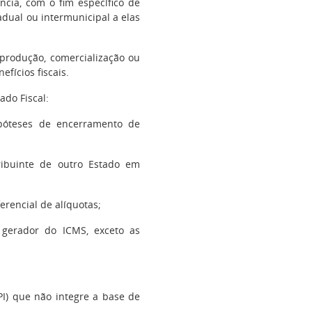
ncia, com o fim específico de
tadual ou intermunicipal a elas
produção, comercialização ou
efícios fiscais.
do Fiscal:
hipóteses de encerramento de
ribuinte de outro Estado em
ferencial de alíquotas;
 gerador do ICMS, exceto as
IPI) que não integre a base de