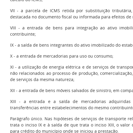
VII - a parcela de ICMS retida por substituição tributári
destacada no documento fiscal ou informada para efeitos de
VIII - a entrada de bens para integração ao ativo imobi
contribuinte;
IX - a saída de bens integrantes do ativo imobilizado do esta
X - a entrada de mercadorias para uso ou consumo;
XI - a utilização de energia elétrica e de serviços de tran
não relacionados ao processo de produção, comercialização,
de serviços da mesma natureza;
XII - a entrada de bens móveis salvados de sinistro, em com
XIII - a entrada e a saída de mercadorias adquirida
transferências entre estabelecimentos do mesmo contribuint
Parágrafo único. Nas hipóteses de serviços de transporte r
trata o inciso IX e à saída de que trata o inciso XIII, o valo
para crédito do município onde se iniciou a prestação.