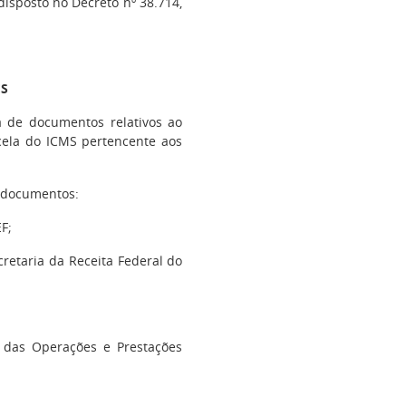
 disposto no Decreto nº 38.714,
ES
 de documentos relativos ao
rcela do ICMS pertencente aos
 documentos:
F;
cretaria da Receita Federal do
 das Operações e Prestações