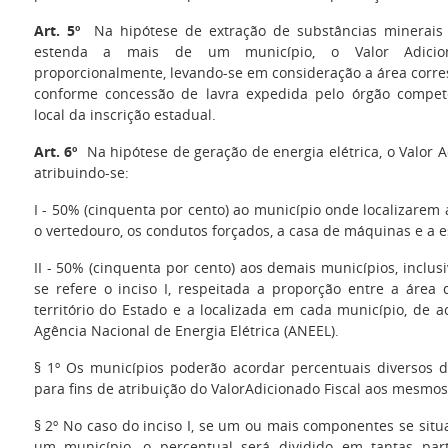
Art. 5º
Na hipótese de extração de substâncias minerais
estenda a mais de um município, o Valor Adicion
proporcionalmente, levando-se em consideração a área corr
conforme concessão de lavra expedida pelo órgão compe
local da inscrição estadual.
Art. 6º
Na hipótese de geração de energia elétrica, o Valor A
atribuindo-se:
I - 50% (cinquenta por cento) ao município onde localizarem
o vertedouro, os condutos forçados, a casa de máquinas e a e
II - 50% (cinquenta por cento) aos demais municípios, inclu
se refere o inciso I, respeitada a proporção entre a área 
território do Estado e a localizada em cada município, de
Agência Nacional de Energia Elétrica (ANEEL).
§ 1º Os municípios poderão acordar percentuais diversos d
para fins de atribuição do Valor
Adicionado Fiscal aos mesmos
§ 2º No caso do inciso I, se um ou mais componentes se situ
um município, o percentual será dividido em tantas par