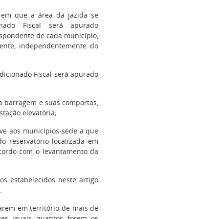
 em que a área da jazida se
ado Fiscal será apurado
espondente de cada município,
tente, independentemente do
dicionado Fiscal será apurado
 a barragem e suas comportas,
stação elevatória;
sive aos municípios-sede a que
do reservatório localizada em
 acordo com o levantamento da
os estabelecidos neste artigo
.
arem em território de mais de
tes iguais quantos forem os