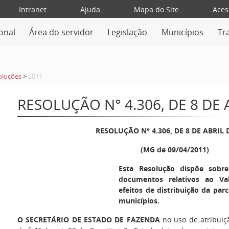
Intranet
Ajuda
Mapa do Site
Aces
ional
Área do servidor
Legislação
Municípios
Tr
oluções
>
2011
RESOLUÇÃO N° 4.306, DE 8 DE 
RESOLUÇÃO N° 4.306, DE 8 DE ABRIL 
(MG de 09/04/2011)
Esta Resolução dispõe sobr
documentos relativos ao Val
efeitos de distribuição da par
municípios.
O SECRETÁRIO DE ESTADO DE FAZENDA
no uso de atribuiçã