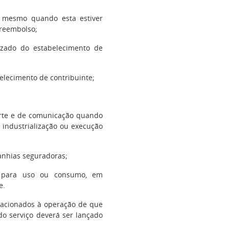
a, mesmo quando esta estiver
 reembolso;
lizado do estabelecimento de
belecimento de contribuinte;
sporte e de comunicação quando
 industrialização ou execução
panhias seguradoras;
s para uso ou consumo, em
e.
elacionados à operação de que
r do serviço deverá ser lançado