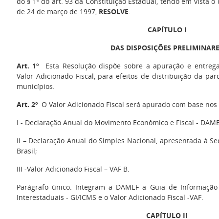
do § 1º do art. 93 da Constituição Estadual, tendo em vista o
de 24 de março de 1997,
RESOLVE
:
CAPÍTULO I
DAS DISPOSIÇÕES PRELIMINAR
Art. 1º
Esta Resolução dispõe sobre a apuração e entrega
Valor Adicionado Fiscal, para efeitos de distribuição da pa
municípios.
Art. 2º
O Valor Adicionado Fiscal será apurado com base nos
I - Declaração Anual do Movimento Econômico e Fiscal - DAME
II – Declaração Anual do Simples Nacional, apresentada à Se
Brasil;
III -Valor Adicionado Fiscal – VAF B.
Parágrafo único. Integram a DAMEF a Guia de Informação
Interestaduais - GI/ICMS e o Valor Adicionado Fiscal -VAF.
CAPÍTULO II