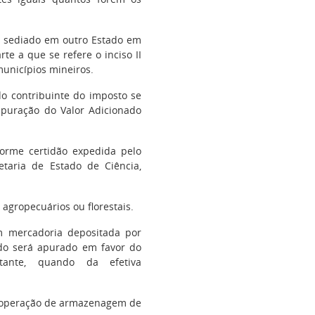
te sediado em outro Estado em
rte a que se refere o inciso II
municípios mineiros.
o contribuinte do imposto se
apuração do Valor Adicionado
nforme certidão expedida pelo
retaria de Estado de Ciência,
 agropecuários ou florestais.
m mercadoria depositada por
do será apurado em favor do
itante, quando da efetiva
 à operação de armazenagem de