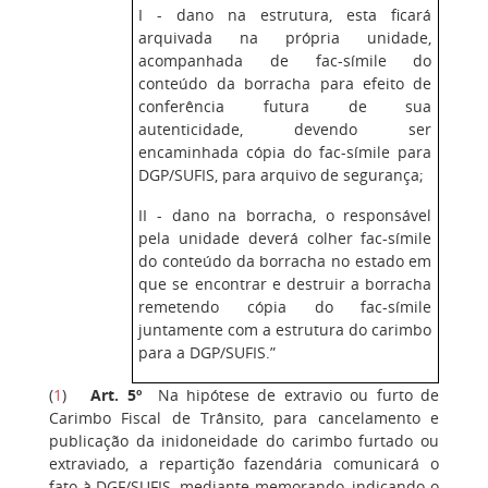
I - dano na estrutura, esta ficará
arquivada na própria unidade,
acompanhada de fac-símile do
conteúdo da borracha para efeito de
conferência futura de sua
autenticidade, devendo ser
encaminhada cópia do fac-símile para
DGP/SUFIS, para arquivo de segurança;
II - dano na borracha, o responsável
pela unidade deverá colher fac-símile
do conteúdo da borracha no estado em
que se encontrar e destruir a borracha
remetendo cópia do fac-símile
juntamente com a estrutura do carimbo
para a DGP/SUFIS.”
(
1
)
Art. 5º
Na hipótese de extravio ou furto de
Carimbo Fiscal de Trânsito, para cancelamento e
publicação da inidoneidade do carimbo furtado ou
extraviado, a repartição fazendária comunicará o
fato à DGF/SUFIS, mediante memorando, indicando o