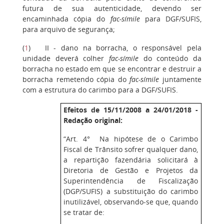
futura de sua autenticidade, devendo ser
encaminhada cópia do
fac-símile
para DGF/SUFIS,
para arquivo de segurança;
(
1
) II - dano na borracha, o responsável pela
unidade deverá colher
fac-símile
do conteúdo da
borracha no estado em que se encontrar e destruir a
borracha remetendo cópia do
fac-símile
juntamente
com a estrutura do carimbo para a DGF/SUFIS.
Efeitos de 15/11/2008 a 24/01/2018 -
Redação original:
“Art. 4° Na hipótese de o Carimbo
Fiscal de Trânsito sofrer qualquer dano,
a repartição fazendária solicitará à
Diretoria de Gestão e Projetos da
Superintendência de Fiscalização
(DGP/SUFIS) a substituição do carimbo
inutilizável, observando-se que, quando
se tratar de: