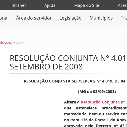
Intranet
Ajuda
Mapa do Site
Aces
ional
Área do servidor
Legislação
Municípios
Tr
oluções
>
2008
RESOLUÇÃO CONJUNTA Nº 4.019
SETEMBRO DE 2008
RESOLUÇÃO CONJUNTA SEF/SEPLAG Nº 4.019, DE 04
(MG de 05/09/2008)
Altera a
Resolução Conjunta nº 3
que estabelece procedimen
mercadoria, bem ou serviço co
no item 136 da Parte 1 do Ane
aprovado pelo Decreto nº 43