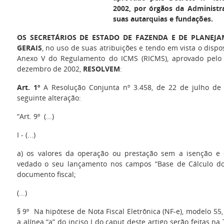
2002, por órgãos da Administra
suas autarquias e fundações.
OS SECRETÁRIOS DE ESTADO DE FAZENDA E DE PLANEJ
GERAIS
, no uso de suas atribuições e tendo em vista o dispos
Anexo V do Regulamento do ICMS (RICMS), aprovado pelo 
dezembro de 2002,
RESOLVEM
:
Art. 1º
A Resolução Conjunta nº 3.458, de 22 de julho de 
seguinte alteração:
“Art. 9º (...)
I - (...)
a) os valores da operação ou prestação sem a isenção e 
vedado o seu lançamento nos campos “Base de Cálculo do
documento fiscal;
(...)
§ 9º Na hipótese de Nota Fiscal Eletrônica (NF-e), modelo 55,
a alínea “a” do inciso I do caput deste artigo serão feitas n