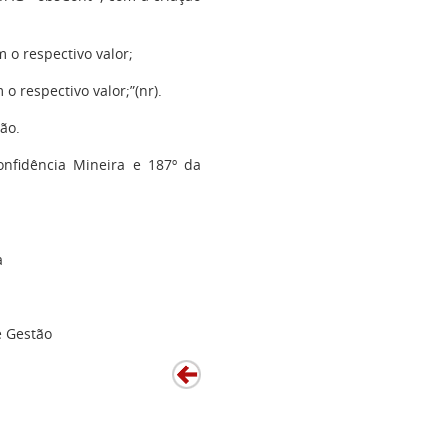
 o respectivo valor;
o respectivo valor;”(nr).
ão.
onfidência Mineira e 187º da
a
e Gestão