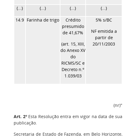
(...)
(...)
(...)
(...)
14.9
Farinha de trigo
Crédito
5% s/BC
presumido
NF emitida a
de 41,67%
partir de
(art. 15, XIII,
20/11/2003
do Anexo XV
do
RICMS/SC e
Decreto n.º
1.039/03
(nr)"
Art. 2º
Esta Resolução entra em vigor na data de sua
publicação.
Secretaria de Estado de Fazenda, em Belo Horizonte,