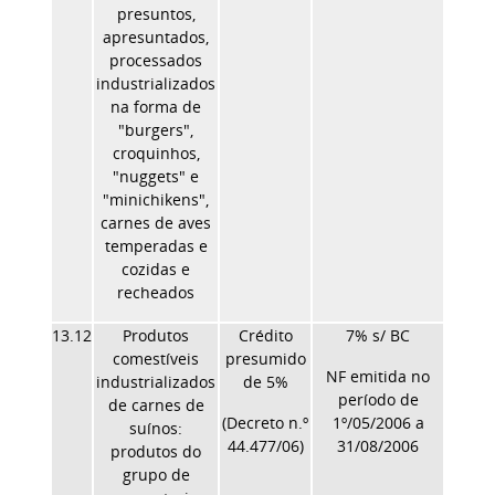
presuntos,
apresuntados,
processados
industrializados
na forma de
"burgers",
croquinhos,
"nuggets" e
"minichikens",
carnes de aves
temperadas e
cozidas e
recheados
13.12
Produtos
Crédito
7% s/ BC
comestíveis
presumido
NF emitida no
industrializados
de 5%
período de
de carnes de
(Decreto n.º
1º/05/2006 a
suínos:
44.477/06)
31/08/2006
produtos do
grupo de