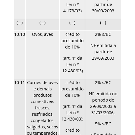
Lei n.º
partir de
4.173/03)
30/09/2003
(...)
(...)
(...)
(...)
10.10
Ovos, aves
crédito
2% s/BC
presumido
NF emitida a
de 10%
partir de
(art. 1º da
29/09/2003
Lei n.º
12.430/03)
10.11
Carnes de aves
crédito
2% s/BC
e demais
presumido
NF emitida no
produtos
de 10%
período de
comestíveis
(art. 1º da
29/09/2003 a
frescos,
Lei n.º
31/03/2006;
resfriados,
12.430/03);
congelados,
5% s/BC
salgados, secos
crédito
ou temperados,
NF emitida a