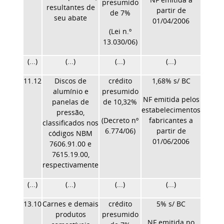
presumido
resultantes de
partir de
de 7%
seu abate
01/04/2006
(Lei n.º
13.030/06)
(...)
(...)
(...)
(...)
11.12
Discos de
crédito
1,68% s/ BC
alumínio e
presumido
NF emitida pelos
panelas de
de 10,32%
estabelecimentos
pressão,
(Decreto nº
fabricantes a
classificados nos
6.774/06)
partir de
códigos NBM
01/06/2006
7606.91.00 e
7615.19.00,
respectivamente
(...)
(...)
(...)
(...)
13.10
Carnes e demais
crédito
5% s/ BC
produtos
presumido
NF emitida no