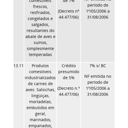
comestíveis
de 7%
período de
frescos,
(Decreto nº
1º/05/2006 a
resfriados,
44.477/06)
31/08/2006
congelados e
salgados,
resultantes do
abate de aves e
suínos,
simplesmente
temperadas
13.11
Produtos
Crédito
7% s/ BC
comestíveis
presumido
NF emitida no
industrializados
de 5%
período de
de carnes de
(Decreto n.º
1º/05/2006 a
aves: Salsichas,
44.477/06)
31/08/2006
lingüiças,
mortadelas,
embutidos em
geral,
marinados,
empanados,