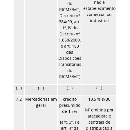
não a
do
estabelecimento
RICMS/MT,
comercial ou
Decreto nº
industrial
384/99, art.
1º, IV do
Decreto nº
1.858/2000,
e art. 183
das
Disposições
Transitórias
do
RICMS/MT)
(...)
(...)
(...)
(...)
7.2
Mercadorias em
crédito
10,5 % s/BC
geral
presumido
NF emitida por
de 1,5%
atacadista e
(art. 3º, I e
centrais de
art. 4º da
distribuição a