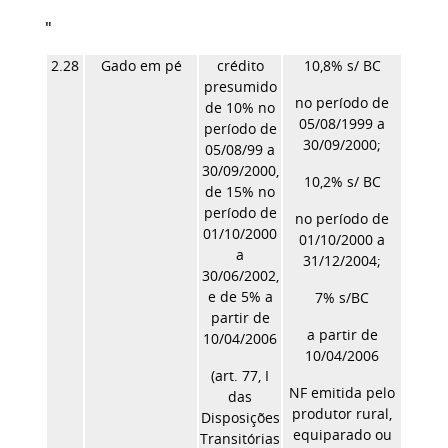
"
2.28
Gado em pé
crédito
10,8% s/ BC
presumido
no período de
de 10% no
05/08/1999 a
período de
30/09/2000;
05/08/99 a
30/09/2000,
10,2% s/ BC
de 15% no
período de
no período de
01/10/2000
01/10/2000 a
a
31/12/2004;
30/06/2002,
e de 5% a
7% s/BC
partir de
a partir de
10/04/2006
10/04/2006
(art. 77, I
NF emitida pelo
das
produtor rural,
Disposições
equiparado ou
Transitórias