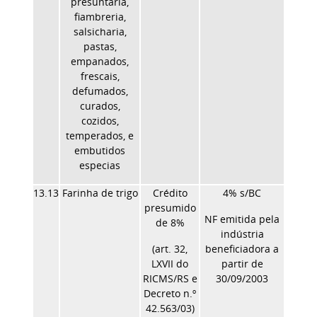
presuntaria,
fiambreria,
salsicharia,
pastas,
empanados,
frescais,
defumados,
curados,
cozidos,
temperados, e
embutidos
especias
13.13
Farinha de trigo
Crédito
4% s/BC
presumido
NF emitida pela
de 8%
indústria
(art. 32,
beneficiadora a
LXVII do
partir de
RICMS/RS e
30/09/2003
Decreto n.º
42.563/03)