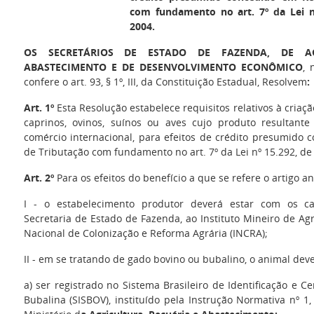
com fundamento no art. 7º da Lei n
2004.
OS SECRETÁRIOS DE ESTADO DE FAZENDA, DE AG
ABASTECIMENTO E DE DESENVOLVIMENTO ECONÔMICO
, 
confere o art. 93, § 1º, III, da Constituição Estadual,
Resolvem
:
Art. 1º
Esta Resolução estabelece requisitos relativos à criaç
caprinos, ovinos, suínos ou aves cujo produto resultant
comércio internacional, para efeitos de crédito presumido
de Tributação com fundamento no art. 7º da Lei nº 15.292, de
Art. 2º
Para os efeitos do benefício a que se refere o artigo an
I - o estabelecimento produtor deverá estar com os ca
Secretaria de Estado de Fazenda, ao Instituto Mineiro de Agr
Nacional de Colonização e Reforma Agrária (INCRA);
II - em se tratando de gado bovino ou bubalino, o animal deve
a) ser registrado no Sistema Brasileiro de Identificação e C
Bubalina (SISBOV), instituído pela Instrução Normativa nº 1