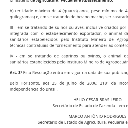
Ministério d
a Agricultura, Pecuária e Abastecimento;
b) ter idade máxima de 4 (quatro) anos, peso mínimo de 48
quilogramas) e, em se tratando de bovino macho, ser castrad
III - em se tratando de suínos ou aves, inclusive criados p
integrada com o estabelecimento exportador, o animal de
sanitários estabelecidos pelo Instituto Mineiro de Agro
técnicas contratuais de fornecimento para atender ao comérci
IV - em se tratando de caprinos ou ovinos, o animal de
sanitários estabelecidos pelo Instituto Mineiro de Agropecuár
Art. 3º
Esta Resolução entra em vigor na data de sua publicaç
Belo Horizonte, aos 25 de julho de 2006; 218º da Inco
Independência do Brasil.
HELIO CESAR BRASILEIRO
Secretário de Estado de Fazenda - em e
MARCO ANTÔNIO RODRIGUES
Secretário de Estado de Agricultura, Pecuária