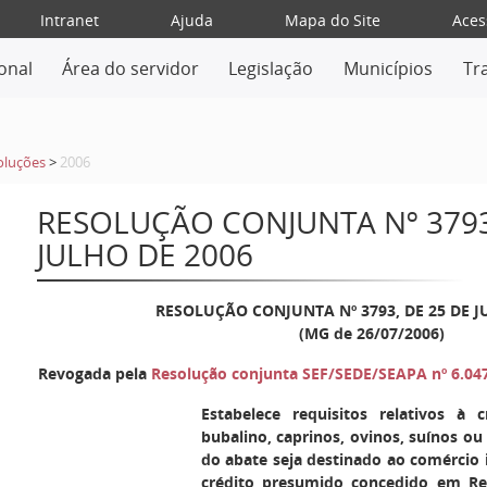
Intranet
Ajuda
Mapa do Site
Aces
ional
Área do servidor
Legislação
Municípios
Tr
oluções
>
2006
RESOLUÇÃO CONJUNTA Nº 3793
JULHO DE 2006
RESOLUÇÃO CONJUNTA Nº 37
93, DE 25 DE 
(MG de 26/07/2006)
Revogada pela
Resolução conjunta SEF/SEDE/SEAPA nº 6.04
Estabelece requisitos relativos à
bubalino, caprinos, ovinos, suínos ou
do abate seja destinado ao comércio i
crédito presumido concedido em Re