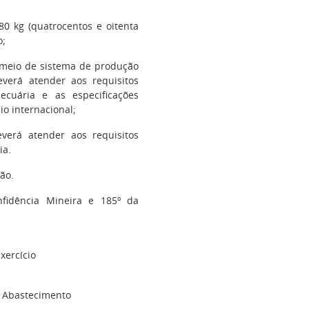
0 kg (quatrocentos e oitenta
o;
or meio de sistema de produção
verá atender aos requisitos
pecuária e as especificações
o internacional;
verá atender aos requisitos
ia.
ão.
nfidência Mineira e 185º da
xercício
 e Abastecimento