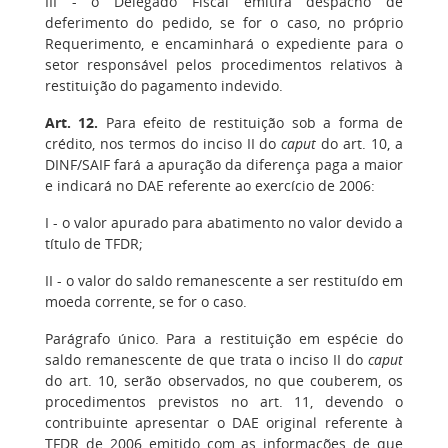
III - o Delegado Fiscal emitirá despacho de
deferimento do pedido, se for o caso, no próprio
Requerimento, e encaminhará o expediente para o
setor responsável pelos procedimentos relativos à
restituição do pagamento indevido.
Art. 12.
Para efeito de restituição sob a forma de
crédito, nos termos do inciso II do
caput
do art. 10, a
DINF/SAIF fará a apuração da diferença paga a maior
e indicará no DAE referente ao exercício de 2006:
I - o valor apurado para abatimento no valor devido a
título de TFDR;
II - o valor do saldo remanescente a ser restituído em
moeda corrente, se for o caso.
Parágrafo único. Para a restituição em espécie do
saldo remanescente de que trata o inciso II do
caput
do art. 10, serão observados, no que couberem, os
procedimentos previstos no art. 11, devendo o
contribuinte apresentar o DAE original referente à
TFDR de 2006 emitido com as informações de que