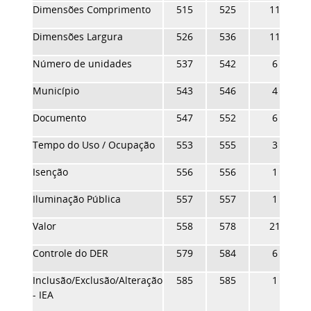
Dimensões Comprimento
515
525
11
Dimensões Largura
526
536
11
Número de unidades
537
542
6
Município
543
546
4
Documento
547
552
6
Tempo do Uso / Ocupação
553
555
3
Isenção
556
556
1
Iluminação Pública
557
557
1
Valor
558
578
21
Controle do DER
579
584
6
Inclusão/Exclusão/Alteração
585
585
1
- IEA