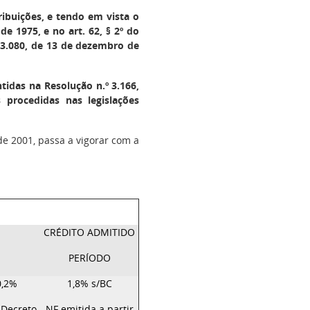
ribuições, e tendo em vista o
e 1975, e no art. 62, § 2º do
3.080, de 13 de dezembro de
tidas na Resolução n.º 3.166,
 procedidas nas legislações
de 2001, passa a vigorar com a
CRÉDITO ADMITIDO
PERÍODO
0,2%
1,8% s/BC
 Decreto
NF emitida a partir