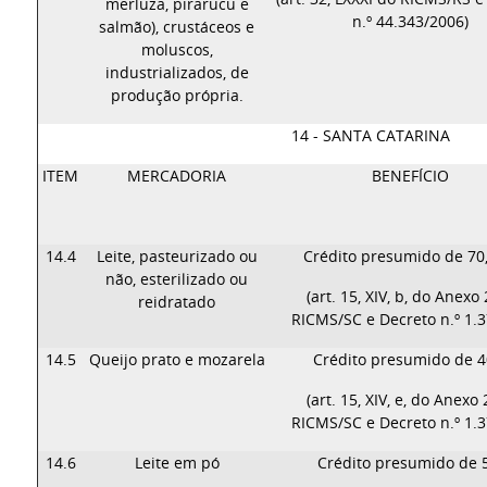
merluza, pirarucu e
n.º 44.343/2006)
salmão), crustáceos e
moluscos,
industrializados, de
produção própria.
14 - SANTA CATARINA
ITEM
MERCADORIA
BENEFÍCIO
14.4
Leite, pasteurizado ou
Crédito presumido de 70
não, esterilizado ou
(art. 15, XIV, b, do Anexo
reidratado
RICMS/SC e Decreto n.º 1.3
14.5
Queijo prato e mozarela
Crédito presumido de 
(art. 15, XIV, e, do Anexo
RICMS/SC e Decreto n.º 1.3
14.6
Leite em pó
Crédito presumido de