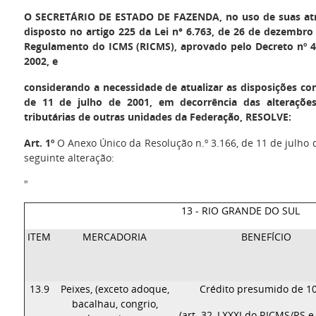
O SECRETÁRIO DE ESTADO DE FAZENDA
, no uso de suas at
disposto no artigo 225 da Lei n° 6.763, de 26 de dezembro d
Regulamento do ICMS (RICMS), aprovado pelo Decreto nº 4
2002, e
considerando a necessidade de atualizar as disposições con
de 11 de julho de 2001, em decorrência das alterações
tributárias de outras unidades da Federação, RESOLVE:
Art. 1º
O Anexo Único da Resolução n.º 3.166, de 11 de julho 
seguinte alteração:
"
13 - RIO GRANDE DO SUL
ITEM
MERCADORIA
BENEFÍCIO
13.9
Peixes, (exceto adoque,
Crédito presumido de 1
bacalhau, congrio,
(art. 32, LXXXI do RICMS/RS e