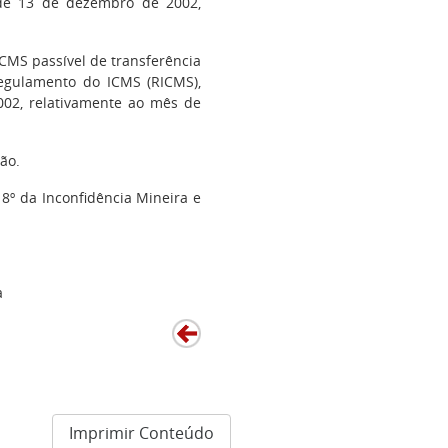
 de 13 de dezembro de 2002,
MS passível de transferência
Regulamento do ICMS (RICMS),
002, relativamente ao mês de
ão.
18º da Inconfidência Mineira e
a
Imprimir Conteúdo