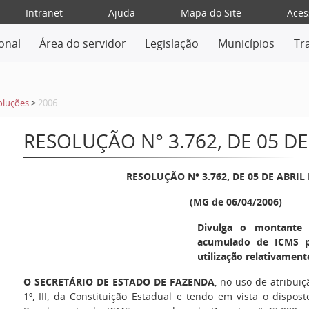
Intranet
Ajuda
Mapa do Site
Aces
ional
Área do servidor
Legislação
Municípios
Tr
oluções
>
2006
RESOLUÇÃO N° 3.762, DE 05 DE
RESOLUÇÃO N° 3.762, DE 05 DE ABRIL 
(MG de 06/04/2006)
Divulga o montante 
acumulado de ICMS pa
utilização relativament
O SECRETÁRIO DE ESTADO DE FAZENDA
, no uso de atribuiç
1º, III, da Constituição Estadual e tendo em vista o dispos