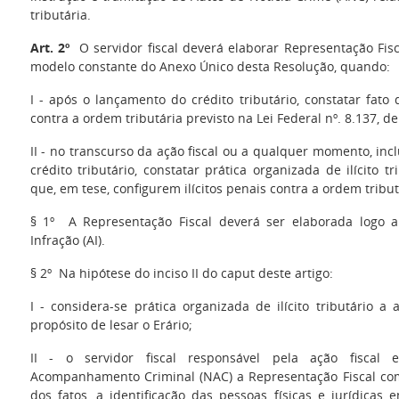
tributária.
Art. 2º
O servidor fiscal deverá elaborar Representação Fisc
modelo constante do Anexo Único desta Resolução, quando:
I - após o lançamento do crédito tributário, constatar fato
contra a ordem tributária previsto na Lei Federal nº. 8.137, de
II - no transcurso da ação fiscal ou a qualquer momento, in
crédito tributário, constatar prática organizada de ilícito tr
que, em tese, configurem ilícitos penais contra a ordem tribut
§ 1º A Representação Fiscal deverá ser elaborada logo 
Infração (AI).
§ 2º Na hipótese do inciso II do caput deste artigo:
I - considera-se prática organizada de ilícito tributário 
propósito de lesar o Erário;
II - o servidor fiscal responsável pela ação fiscal
Acompanhamento Criminal (NAC) a Representação Fiscal com
dos fatos, a identificação das pessoas físicas e jurídicas 