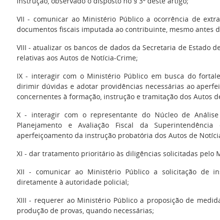
instrução, observado o disposto no § 3º deste artigo;
VII - comunicar ao Ministério Público a ocorrência de extra
documentos fiscais imputada ao contribuinte, mesmo antes de 
VIII - atualizar os bancos de dados da Secretaria de Estado
relativas aos Autos de Notícia-Crime;
IX - interagir com o Ministério Público em busca do forta
dirimir dúvidas e adotar providências necessárias ao aper
concernentes à formação, instrução e tramitação dos Autos d
X - interagir com o representante do Núcleo de Análise
Planejamento e Avaliação Fiscal da Superintendência 
aperfeiçoamento da instrução probatória dos Autos de Notíci
XI - dar tratamento prioritário às diligências solicitadas pelo 
XII - comunicar ao Ministério Público a solicitação de in
diretamente à autoridade policial;
XIII - requerer ao Ministério Público a proposição de medid
produção de provas, quando necessárias;