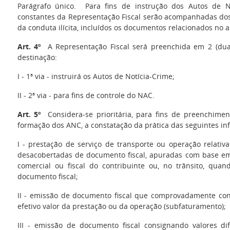
Parágrafo único. Para fins de instrução dos Autos de No
constantes da Representação Fiscal serão acompanhadas d
da conduta ilícita, incluídos os documentos relacionados no a
Art. 4º
A Representação Fiscal será preenchida em 2 (duas
destinação:
I - 1ª via - instruirá os Autos de Notícia-Crime;
II - 2ª via - para fins de controle do NAC.
Art. 5º
Considera-se prioritária, para fins de preenchimen
formação dos ANC, a constatação da prática das seguintes inf
I - prestação de serviço de transporte ou operação relativ
desacobertadas de documento fiscal, apuradas com base em 
comercial ou fiscal do contribuinte ou, no trânsito, qua
documento fiscal;
II - emissão de documento fiscal que comprovadamente con
efetivo valor da prestação ou da operação (subfaturamento);
III - emissão de documento fiscal consignando valores dif