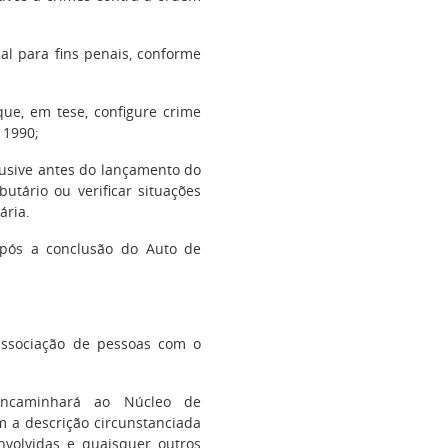
al para fins penais, conforme
 que, em tese, configure crime
 1990;
clusive antes do lançamento do
ibutário ou verificar situações
ária.
após a conclusão do Auto de
a associação de pessoas com o
 encaminhará ao Núcleo de
 a descrição circunstanciada
envolvidas e quaisquer outros