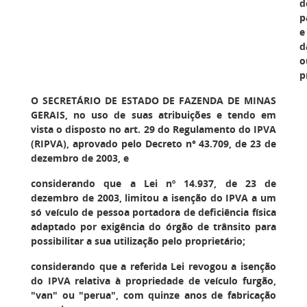
d
p
e
d
o
p
O SECRETÁRIO DE ESTADO DE FAZENDA DE MINAS
GERAIS
, no uso de suas atribuições e tendo em
vista o disposto no art. 29 do Regulamento do IPVA
(RIPVA), aprovado pelo Decreto n° 43.709, de 23 de
dezembro de 2003, e
considerando que a Lei nº 14.937, de 23 de
dezembro de 2003, limitou a isenção do IPVA a um
só veículo de pessoa portadora de deficiência física
adaptado por exigência do órgão de trânsito para
possibilitar a sua utilização pelo proprietário;
considerando que a referida Lei revogou a isenção
do IPVA relativa à propriedade de veículo furgão,
"van" ou "perua", com quinze anos de fabricação