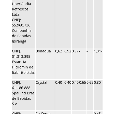
Uberlândia
Refrescos
Ltda.
CNPJ:
55.960.736
Companhia
de Bebidas
Ipiranga
CNPJ:
Bonáqua
0,62
0,92
0,97
-
-
1,04
-
1,2
01.313.895
Estância
Hidromin de
Itabirito Ltda.
CNPJ:
Crystal
0,40
0,40
0,40
0,65
0,65
0,80
-
-
61.186.888
Spal Ind Bras
de Bebidas
S.A.
CNPJ:
Da Fonte
-
-
-
-
-
0,45
-
-