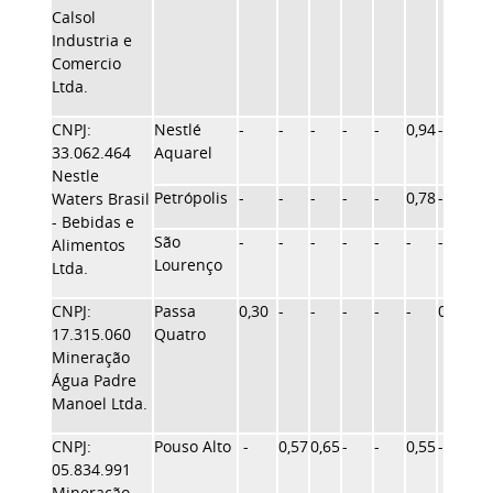
Calsol
Industria e
Comercio
Ltda.
CNPJ:
Nestlé
-
-
-
-
-
0,94
-
-
33.062.464
Aquarel
Nestle
Petrópolis
-
-
-
-
-
0,78
-
-
Waters Brasil
- Bebidas e
São
-
-
-
-
-
-
-
1,4
Alimentos
Lourenço
Ltda.
CNPJ:
Passa
0,30
-
-
-
-
-
0,60
0,9
17.315.060
Quatro
Mineração
Água Padre
Manoel Ltda.
CNPJ:
Pouso Alto
-
0,57
0,65
-
-
0,55
-
0,7
05.834.991
Mineração