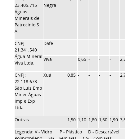
23.405.715
Negra
Águas
Minerais de
Patrocinio S
A
CNPJ:
Dafé
-
21.341.540
Água Mineral
Viva
0,65
-
-
-
2,76
1,55
Viva Ltda.
CNPJ:
Xuá
0,85
-
-
-
-
2,76
1,55
22.118.673
São Luiz Emp
Miner Águas
Imp e Exp
Ltda.
Outras
1,50
1,10
1,80
1,60
1,90
3,80
1,80
Legenda: V - Vidro P - Plástico D - Descartável R - Re
Polipropileno SG – Sem Gás CG – Com Gás