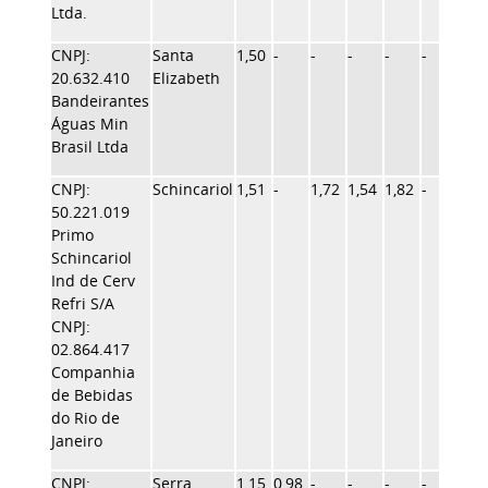
Ltda.
CNPJ:
Santa
1,50
-
-
-
-
-
-
20.632.410
Elizabeth
Bandeirantes
Águas Min
Brasil Ltda
CNPJ:
Schincariol
1,51
-
1,72
1,54
1,82
-
-
50.221.019
Primo
Schincariol
Ind de Cerv
Refri S/A
CNPJ:
02.864.417
Companhia
de Bebidas
do Rio de
Janeiro
CNPJ:
Serra
1,15
0,98
-
-
-
-
-