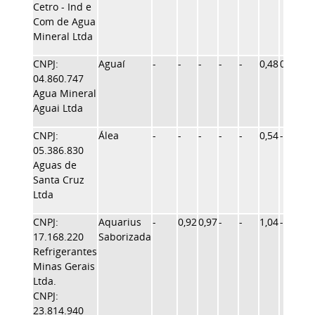
Cetro - Ind e
Com de Agua
Mineral Ltda
CNPJ:
Aguaí
-
-
-
-
-
0,48
0,44
-
04.860.747
Agua Mineral
Aguai Ltda
CNPJ:
Álea
-
-
-
-
-
0,54
-
-
05.386.830
Aguas de
Santa Cruz
Ltda
CNPJ:
Aquarius
-
0,92
0,97
-
-
1,04
-
1,2
17.168.220
Saborizada
Refrigerantes
Minas Gerais
Ltda.
CNPJ:
23.814.940