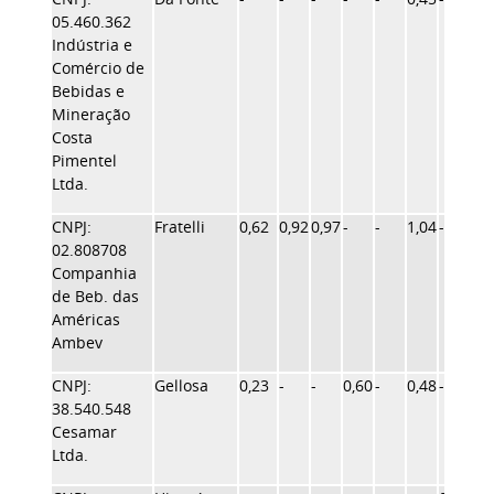
05.460.362
Indústria e
Comércio de
Bebidas e
Mineração
Costa
Pimentel
Ltda.
CNPJ:
Fratelli
0,62
0,92
0,97
-
-
1,04
-
1,2
02.808708
Companhia
de Beb. das
Américas
Ambev
CNPJ:
Gellosa
0,23
-
-
0,60
-
0,48
-
-
38.540.548
Cesamar
Ltda.