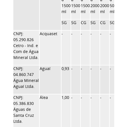
1500
1500
1500
2000
2000
5000
ml
ml
ml
ml
ml
ml
SG
SG
CG
SG
CG
SG
CNPJ:
Acquaset
-
-
-
-
-
-
2,00
05.290.826
Cetro - Ind. e
Com de Água
Mineral Ltda.
CNPJ:
Aguaí
0,93
-
-
-
-
-
-
04.860.747
Água Mineral
Aguaí Ltda.
CNPJ:
Álea
1,00
-
-
-
-
-
-
05.386.830
Águas de
Santa Cruz
Ltda.