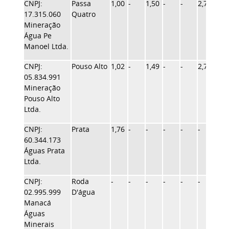
CNPJ:
Passa
1,00
-
1,50
-
-
2,76
1,55
17.315.060
Quatro
Mineração
Água Pe
Manoel Ltda.
CNPJ:
Pouso Alto
1,02
-
1,49
-
-
2,76
1,55
05.834.991
Mineração
Pouso Alto
Ltda.
CNPJ:
Prata
1,76
-
-
-
-
-
1,70
60.344.173
Águas Prata
Ltda.
CNPJ:
Roda
-
-
-
-
-
-
-
02.995.999
D'água
Manacá
Águas
Minerais