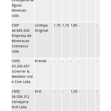
Águas
Minerais
Ltda.
CNP:
Lindoya
1,70
1,10
1,80
-
-
-
1,70
44.845.626
Original
Empresa de
Mineracao
Cremasco
Ltda.
CNPJ:
Krenak
-
-
-
-
-
-
-
03.206.697
Scherrer &
Merklein Ind
e Com Ltda.
CNPJ:
Krill
-
-
1,50
-
-
-
-
56.036.312
Cervejaria
Krill Ltda.