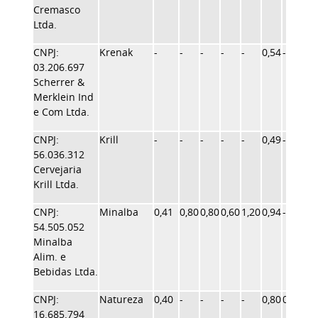
Cremasco
Ltda.
CNPJ:
Krenak
-
-
-
-
-
0,54
-
-
03.206.697
Scherrer &
Merklein Ind
e Com Ltda.
CNPJ:
Krill
-
-
-
-
-
0,49
-
-
56.036.312
Cervejaria
Krill Ltda.
CNPJ:
Minalba
0,41
0,80
0,80
0,60
1,20
0,94
-
1,2
54.505.052
Minalba
Alim. e
Bebidas Ltda.
CNPJ:
Natureza
0,40
-
-
-
-
0,80
0,72
-
16.685.794