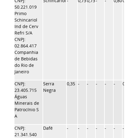
CNPJ:
Schincariol
-
0,73
0,73
-
-
0,80
0,80
1,0
50.221.019
Primo
Schincariol
Ind de Cerv
Refri S/A
CNPJ:
02.864.417
Companhia
de Bebidas
do Rio de
Janeiro
CNPJ:
Serra
0,35
-
-
-
-
-
0,72
-
23.405.715
Negra
Águas
Minerais de
Patrocínio S
A
CNPJ:
Dafé
-
-
-
-
-
-
-
-
21.341.540