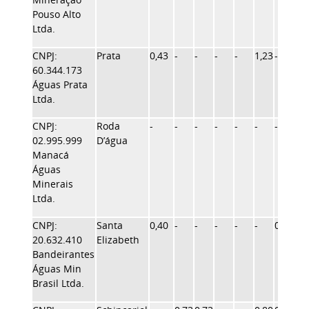
Pouso Alto
Ltda.
CNPJ:
Prata
0,43
-
-
-
-
1,23
-
1,4
60.344.173
Águas Prata
Ltda.
CNPJ:
Roda
-
-
-
-
-
-
-
-
02.995.999
D’água
Manacá
Águas
Minerais
Ltda.
CNPJ:
Santa
0,40
-
-
-
-
-
0,80
-
20.632.410
Elizabeth
Bandeirantes
Águas Min
Brasil Ltda.