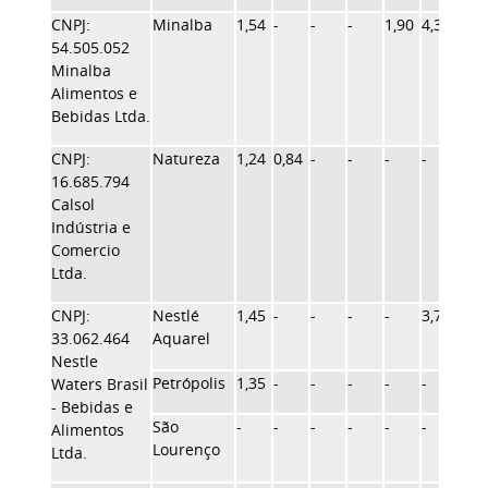
CNPJ:
Minalba
1,54
-
-
-
1,90
4,38
1,70
54.505.052
Minalba
Alimentos e
Bebidas Ltda.
CNPJ:
Natureza
1,24
0,84
-
-
-
-
1,70
16.685.794
Calsol
Indústria e
Comercio
Ltda.
CNPJ:
Nestlé
1,45
-
-
-
-
3,79
1,70
33.062.464
Aquarel
Nestle
Petrópolis
1,35
-
-
-
-
-
1,70
Waters Brasil
- Bebidas e
São
-
-
-
-
-
-
-
Alimentos
Lourenço
Ltda.