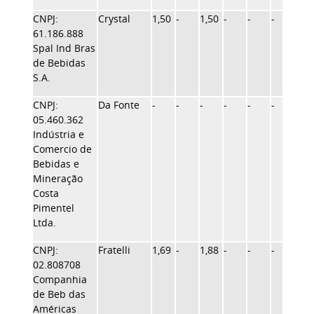
CNPJ:
Crystal
1,50
-
1,50
-
-
-
-
61.186.888
Spal Ind Bras
de Bebidas
S.A.
CNPJ:
Da Fonte
-
-
-
-
-
-
-
05.460.362
Indústria e
Comercio de
Bebidas e
Mineração
Costa
Pimentel
Ltda.
CNPJ:
Fratelli
1,69
-
1,88
-
-
-
-
02.808708
Companhia
de Beb das
Américas