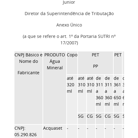
Junior
Diretor da Superintendência de Tributação
Anexo Único
(a que se refere o art. 1º da Portaria SUTRI nº
17/2007)
CNPJ Básico e
PRODUTO
Copo
PET
PET
PP
Nome do
Água
PP
Mineral
Fabricante
até
até
até
de
de
de
de
de
320
310
310
311
311
361
361
36
ml
ml
ml
a
a
a
a
a
360
360
650
650
65
ml
ml
ml
ml
ml
SG
CG
SG
CG
SG
SG
CG
CNPJ:
Acquaset
-
-
-
-
-
-
-
-
05.290.826