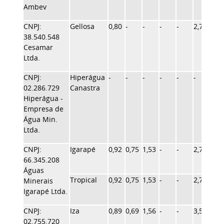
Ambev
CNPJ:
Gellosa
0,80
-
-
-
-
2,76
-
38.540.548
Cesamar
Ltda.
CNPJ:
Hiperágua
-
-
-
-
-
-
-
02.286.729
Canastra
Hiperágua -
Empresa de
Água Min.
Ltda.
CNPJ:
Igarapé
0,92
0,75
1,53
-
-
2,76
1,55
66.345.208
Águas
Tropical
0,92
0,75
1,53
-
-
2,76
1,55
Minerais
Igarapé Ltda.
CNPJ:
Iza
0,89
0,69
1,56
-
-
3,50
1,60
02.755.720