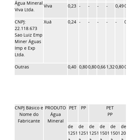
Água Mineral
Viva
0,23
-
-
-
-
0,49
0,43
0,6
Viva Ltda.
CNPJ:
Xuá
0,24
-
-
-
-
-
0,45
0,7
22.118.673
Sao Luiz Emp
Miner Águas
Imp e Exp
Ltda.
Outras
0,40
0,80
0,80
0,66
1,32
0,80
0,80
1,1
CNPJ Básico e
PRODUTO
PET
PP
PET
Bo
Nome do
Água
PP
Fabricante
Mineral
de
de
de
de
de
de
10 L
1251
1251
1251
1501
1501
2001
a
a
a
a
a
a