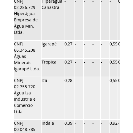
CNPJ:
Hiperágua
-
-
-
-
-
-
0,48
-
02.286.729
Canastra
Hiperágua -
Empresa de
Água Min.
Ltda.
CNPJ:
Igarapé
0,27
-
-
-
-
0,55
0,48
0,7
66.345.208
Águas
Tropical
0,27
-
-
-
-
0,55
0,48
0,7
Minerais
Igarapé Ltda.
CNPJ:
Iza
0,28
-
-
-
-
0,55
0,50
0,8
02.755.720
Água Iza
Indústria e
Comércio
Ltda.
CNPJ:
Indaiá
0,39
-
-
-
-
0,92
-
1,1
00.048.785