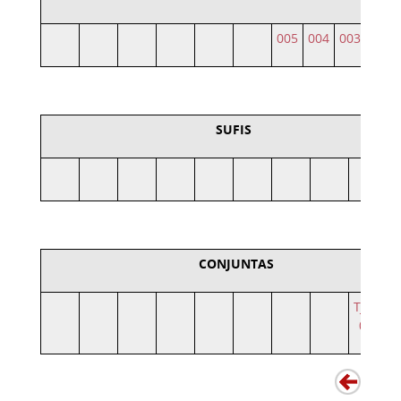
005
004
003
001
SUFIS
CONJUNTAS
TJMG
007