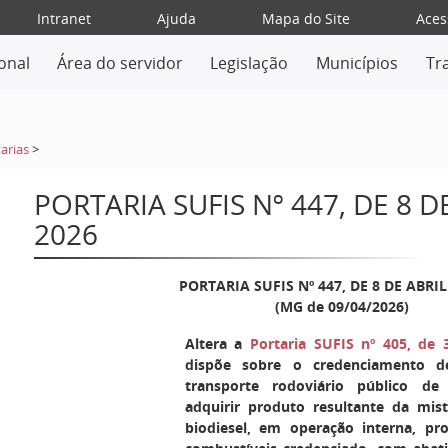
Intranet
Ajuda
Mapa do Site
Aces
ional
Área do servidor
Legislação
Municípios
Tr
arias
>
PORTARIA SUFIS Nº 447, DE 8 D
2026
PORTARIA SUFIS Nº 447, DE 8 DE ABRIL
(MG de 09/04/2026)
Altera a
Portaria SUFIS nº 405, de
dispõe sobre o credenciamento d
transporte rodoviário público de
adquirir produto resultante da mis
biodiesel, em operação interna, pr