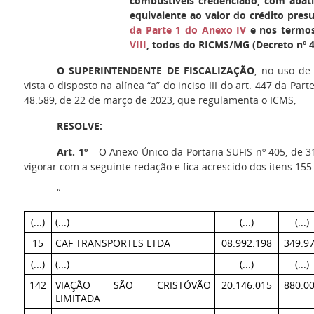
combustíveis credenciado, com aba
equivalente ao valor do crédito pre
da Parte 1 do Anexo IV
e nos termo
VIII
, todos do RICMS/MG (Decreto nº 4
O SUPERINTENDENTE DE FISCALIZAÇÃO
, no uso de
vista o disposto na alínea “a” do inciso III do art. 447 da Par
48.589, de 22 de março de 2023, que regulamenta o ICMS,
RESOLVE:
Art. 1º
– O Anexo Único da Portaria SUFIS nº 405, de 3
vigorar com a seguinte redação e fica acrescido dos itens 155
“
(...)
(...)
(...)
(...)
15
CAF TRANSPORTES LTDA
08.992.198
349.9
(...)
(...)
(...)
(...)
142
VIAÇÃO SÃO CRISTÓVÃO
20.146.015
880.0
LIMITADA