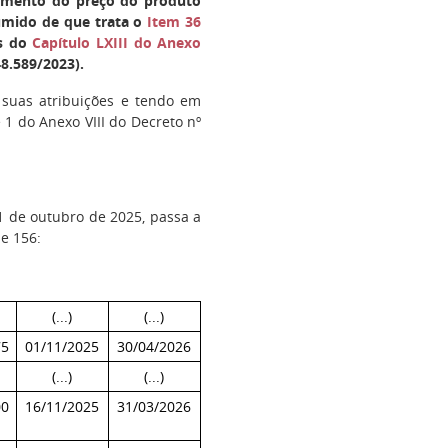
timento do preço do produto
sumido de que trata o
Item 36
s do
Capítulo LXIII do Anexo
8.589/2023).
 suas atribuições e tendo em
te 1 do Anexo VIII do Decreto nº
1 de outubro de 2025, passa a
 e 156:
(...)
(...)
75
01/11/2025
30/04/2026
(...)
(...)
00
16/11/2025
31/03/2026