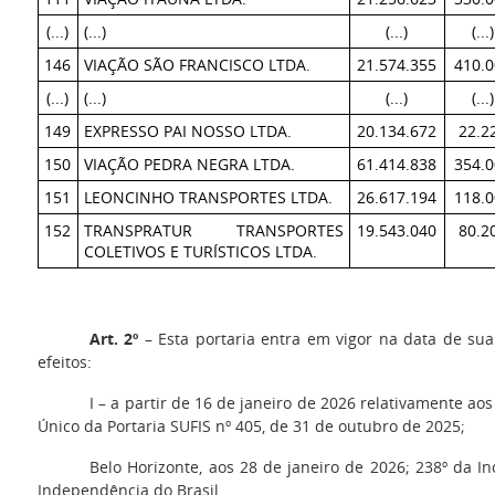
(...)
(...)
(...)
(...)
146
VIAÇÃO SÃO FRANCISCO LTDA.
21.574.355
410.0
(...)
(...)
(...)
(...)
149
EXPRESSO PAI NOSSO LTDA.
20.134.672
22.2
150
VIAÇÃO PEDRA NEGRA LTDA.
61.414.838
354.0
151
LEONCINHO TRANSPORTES LTDA.
26.617.194
118.0
152
TRANSPRATUR TRANSPORTES
19.543.040
80.2
COLETIVOS E TURÍSTICOS LTDA.
Art. 2º
– Esta portaria entra em vigor na data de sua
efeitos:
I – a partir de 16 de janeiro de 2026 relativamente ao
Único da Portaria SUFIS nº 405, de 31 de outubro de 2025;
Belo Horizonte, aos 28 de janeiro de 2026; 238º da I
Independência do Brasil.