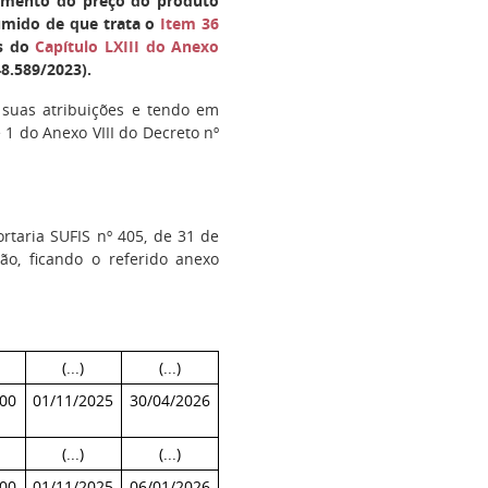
timento do preço do produto
sumido de que trata o
Item 36
s do
Capítulo LXIII do Anexo
8.589/2023).
 suas atribuições e tendo em
te 1 do Anexo VIII do Decreto nº
rtaria SUFIS nº 405, de 31 de
o, ficando o referido anexo
(...)
(...)
00
01/11/2025
30/04/2026
(...)
(...)
00
01/11/2025
06/01/2026