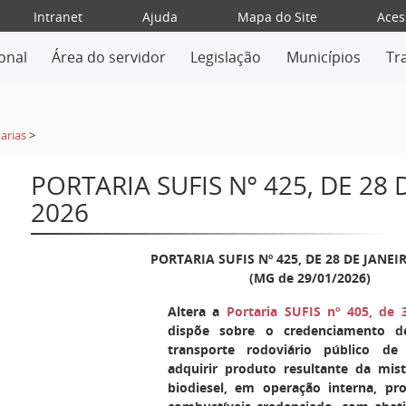
Intranet
Ajuda
Mapa do Site
Aces
ional
Área do servidor
Legislação
Municípios
Tr
arias
>
PORTARIA SUFIS Nº 425, DE 28 
2026
PORTARIA SUFIS Nº 425, DE 28 DE JANEI
(MG de 29/01/2026)
Altera a
Portaria SUFIS nº 405, de
dispõe sobre o credenciamento d
transporte rodoviário público de
adquirir produto resultante da mis
biodiesel, em operação interna, pr