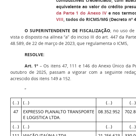
combustíveis credenciado, com aba
equivalente ao valor do crédito pre
da Parte 1 do Anexo IV
e nos termo
VIII
, todos do RICMS/MG (Decreto nº 4
O SUPERINTENDENTE DE FISCALIZAÇÃO
, no uso de
vista o disposto na alínea “a” do inciso III do art. 447 da Par
48.589, de 22 de março de 2023, que regulamenta o ICMS,
RESOLVE:
Art. 1º
– Os itens 47, 111 e 146 do Anexo Único da Po
outubro de 2025, passam a vigorar com a seguinte redaçã
acrescido dos itens 149 a 152.
“
(...)
(...)
(...)
(...)
47
EXPRESSO PLANALTO TRANSPORTE
08.352.952
702.8
E LOGISTICA LTDA.
(...)
(...)
(...)
(...)
111
VIAÇÃO ITAÚNA LTDA.
21.256.623
330.0