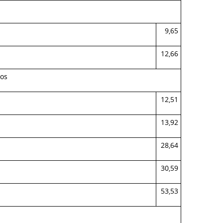
s
9,65
s
12,66
ros
s
12,51
s
13,92
s
28,64
s
30,59
s
53,53