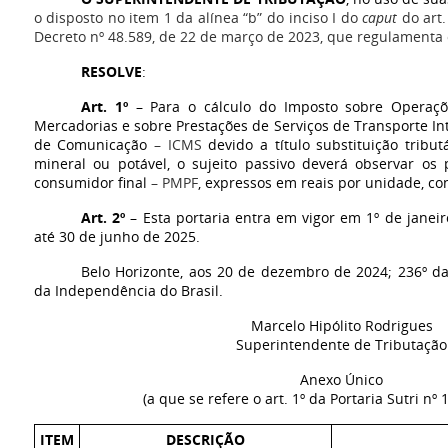
o disposto no item 1 da alínea “b” do inciso I do
caput
do art.
Decreto nº 48.589, de 22 de março de 2023, que regulamenta
RESOLVE
:
Art. 1º
–
Para o cálculo do Imposto sobre Operaçõe
Mercadorias e sobre Prestações de Serviços de Transporte In
de Comunicação
– ICMS
devido a título substituição trib
mineral ou potável, o sujeito passivo deverá observar o
consumidor final
– PMPF
, expressos em reais por unidade, co
Art. 2º
–
Esta portaria entra em vigor em 1º de janeir
até 30 de junho de 2025.
Belo Horizonte, aos 20 de dezembro de 2024; 236º da
da Independência do Brasil.
Marcelo Hipólito Rodrigues
Superintendente de Tributação
Anexo Único
(a que se refere o art. 1º da Portaria Sutri nº 
ITEM
DESCRIÇÃO