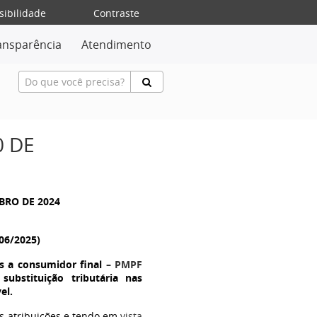
sibilidade
Contraste
ansparência
Atendimento
0 DE
MBRO DE 2024
/06/2025)
s a consumidor final
– PMPF
ubstituição tributária nas
el.
as atribuições e tendo em
vista