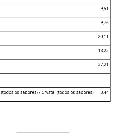
s
9,51
s
9,76
s
20,11
s
18,23
s
37,21
 (todos os sabores) / Crystal (todos os sabores)
3,44