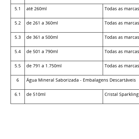
5.1
até 260ml
Todas as marca
5.2
de 261 a 360ml
Todas as marca
5.3
de 361 a 500ml
Todas as marca
5.4
de 501 a 790ml
Todas as marca
5.5
de 791 a 1.750ml
Todas as marca
6
Água Mineral Saborizada - Embalagens Descartáveis
6.1
de 510ml
Cristal Sparkling