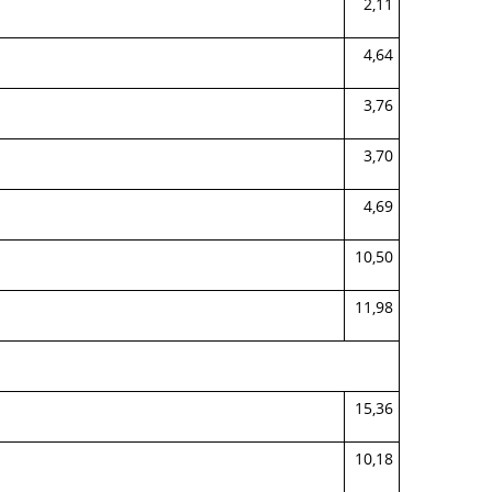
s
2,11
4,64
3,76
s
3,70
s
4,69
s
10,50
s
11,98
s
15,36
s
10,18