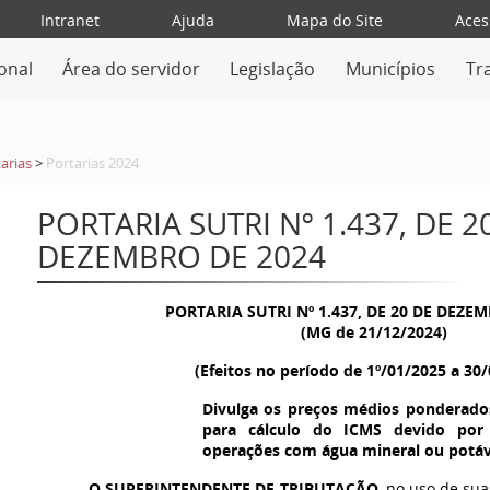
Intranet
Ajuda
Mapa do Site
Aces
ional
Área do servidor
Legislação
Municípios
Tr
arias
>
Portarias 2024
PORTARIA SUTRI Nº 1.437, DE 2
DEZEMBRO DE 2024
PORTARIA SUTRI Nº
1.437
, DE 20 DE DEZE
(MG de 21/12/2024)
(Efeitos no período de 1º/01/2025 a 30
Divulga os preços médios ponderado
para cálculo do ICMS devido por s
operações com água mineral ou potáv
O SUPERINTENDENTE DE TRIBUTAÇÃO
, no uso de su