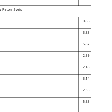
u Retornáveis
s
0,86
s
3,33
s
5,87
2,59
2,18
3,14
2,35
s
5,53