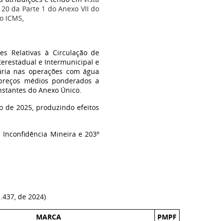
 20 da Parte 1 do Anexo VII do
 o ICMS
,
s Relativas à Circulação de
terestadual e Intermunicipal e
utária nas operações com água
s preços médios ponderados a
nstantes do Anexo Único.
o de 2025, produzindo efeitos
 Inconfidência Mineira e 203º
1.437, de 2024)
MARCA
PMPF