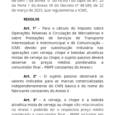
no
item 1 da alínea “b” do inciso I do
caput
do art. 20
da Parte 1 do Anexo VII do Decreto nº 48.589, de 22
de março de 2023, que regulamenta o ICMS,
RESOLVE
:
Art. 1º
– Para o cálculo do Imposto sobre
Operações Relativas à Circulação de Mercadorias e
sobre Prestações de Serviços de Transporte
Interestadual e Intermunicipal e de Comunicação –
ICMS devido por substituição tributária nas
operações com cerveja, chope e bebidas alcoólicas
mistas de cerveja ou chope, o sujeito passivo deverá
observar os preços médios ponderados a
consumidor final – PMPF constantes do Anexo I.
Art. 2º
– O sujeito passivo observará os
valores indicados para as marcas comercializadas
independentemente do CNPJ básico e do nome do
fabricante constantes do Anexo II.
Art. 3º
– A cerveja, o chope e a bebida
alcoólica mista de cerveja ou chope
não relacionados
no Anexo I poderão ter o respectivo preço médio
ponderado a consumidor final – PMPF incluídos em