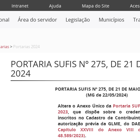
Intranet
Ajuda
Mapa do Site
Aces
ional
Área do servidor
Legislação
Municípios
Tr
arias
>
Portarias 2024
PORTARIA SUFIS Nº 275, DE 21
2024
PORTARIA SUFIS Nº
275
, DE 21 DE MAI
(MG de 22/05/2024)
Altera o Anexo Único da
Portaria SUF
2023
, que dispõe sobre o creden
inscritos no Cadastro de Contribuin
autorização prévia da GLME, do DA
Capítulo XXVIII do Anexo VIII 
48.589/2023)
.