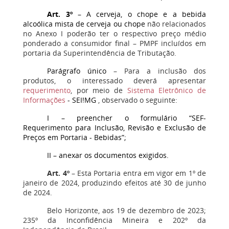
Art. 3º
– A cerveja, o chope e a bebida
alcoólica mista de cerveja ou chope
não relacionados
no Anexo I poderão ter o respectivo preço médio
ponderado a consumidor final – PMPF incluídos em
portaria da Superintendência de Tributação.
Parágrafo único
– Para a inclusão dos
produtos, o interessado deverá apresentar
requerimento
, por meio de
Sistema Eletrônico de
Informações
- SEI!MG
, observado o seguinte:
I
–
preencher o formulário “SEF-
Requerimento para Inclusão, Revisão e Exclusão de
Preços em Portaria - Bebidas”;
II
–
anexar os documentos exigidos.
Art. 4º
– Esta Portaria entra em vigor em 1º de
janeiro de 2024, produzindo efeitos até 30 de junho
de 2024.
Belo Horizonte, aos 19 de dezembro de 2023;
235º da Inconfidência Mineira e 202º da