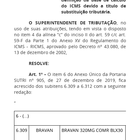
do ICMS devido a título de
substituição tributária.
O SUPERINTENDENTE DE TRIBUTAÇÃO
, no
uso de suas atribuições, tendo em vista o disposto
no item 4 da alínea “c” do inciso II do art. 59 c/c art.
59-F da Parte 1 do Anexo XV do Regulamento do
ICMS
-
RICMS, aprovado pelo Decreto nº 43.080, de
13 de dezembro de 2002,
RESOLVE:
Art. 1º
-
O item 6 do Anexo Único da Portaria
SUTRI nº 905, de 27 de dezembro de 2019, fica
acrescido dos subitens 6.309 a 6.312 com a seguinte
redação:
“
6 - (...)
6.309
BRAVAN
BRAVAN 320MG COMR BLX30
78966