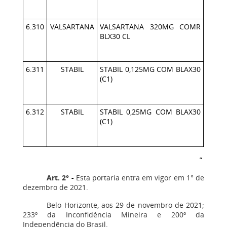
6.310
VALSARTANA
VALSARTANA 320MG COMR
78961
BLX30 CL
6.311
STABIL
STABIL 0,125MG COM BLAX30
78966
(C1)
6.312
STABIL
STABIL 0,25MG COM BLAX30
78966
(C1)
”
.
Art. 2°
-
Esta portaria entra em vigor em 1° de
dezembro de 2021.
Belo Horizonte, aos 29 de novembro de 2021;
233º da Inconfidência Mineira e 200º da
Independência do Brasil.