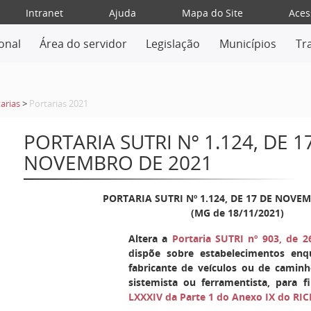
Intranet
Ajuda
Mapa do Site
Aces
ional
Área do servidor
Legislação
Municípios
Tr
arias
>
Portarias 2021
PORTARIA SUTRI Nº 1.124, DE 1
NOVEMBRO DE 2021
PORTARIA SUTRI Nº 1.124, DE 17 DE NOVE
(MG de 18/11/2021)
Altera a
Portaria SUTRI nº 903, de 
dispõe sobre estabelecimentos enq
fabricante de veículos ou de caminh
sistemista ou ferramentista, para 
LXXXIV da Parte 1 do Anexo IX do RI