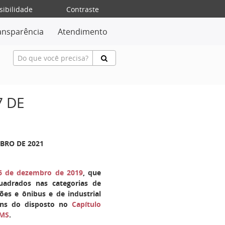
sibilidade
Contraste
ansparência
Atendimento
7 DE
MBRO DE 2021
26 de dezembro de 2019
, que
uadrados nas categorias de
ões e ônibus e de industrial
fins do disposto no
Capítulo
CMS
.