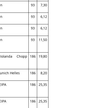
en
93
7,30
en
93
6,12
en
93
6,12
en
93
11,50
Iolanda Chopp
186
19,80
unich Helles
186
8,20
EIPA
186
25,35
EIPA
186
25,35