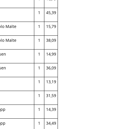
1
45,39
lo Malte
1
15,79
lo Malte
1
38,09
sen
1
14,99
sen
1
36,09
1
13,19
1
31,59
opp
1
14,39
opp
1
34,49