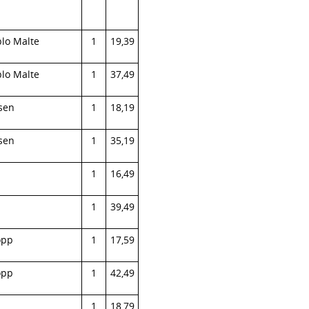
lo Malte
1
19,39
lo Malte
1
37,49
sen
1
18,19
sen
1
35,19
1
16,49
1
39,49
opp
1
17,59
opp
1
42,49
1
18,79