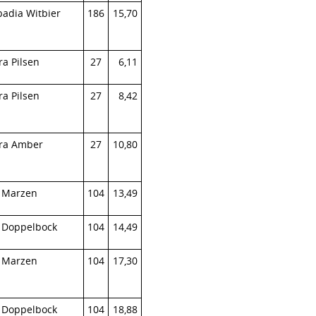
adia Witbier
186
15,70
ra Pilsen
27
6,11
ra Pilsen
27
8,42
nra Amber
27
10,80
r Marzen
104
13,49
r Doppelbock
104
14,49
r Marzen
104
17,30
r Doppelbock
104
18,88