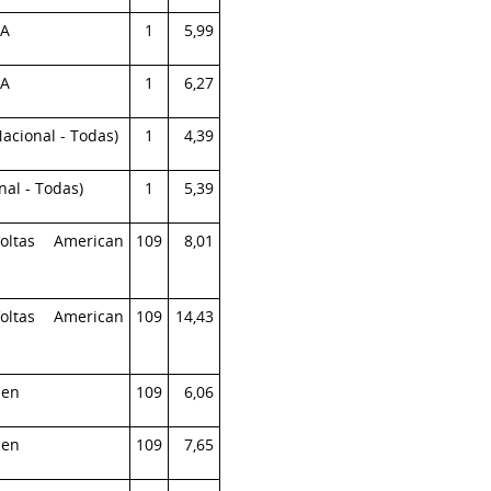
PA
1
5,99
PA
1
6,27
acional - Todas)
1
4,39
nal - Todas)
1
5,39
ltas American
109
8,01
ltas American
109
14,43
sen
109
6,06
sen
109
7,65