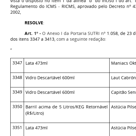
vista o disposto no item 1 da alínea “b” do inciso I do art
Regulamento do ICMS
-
RICMS, aprovado pelo Decreto nº 4
2002,
RESOLVE
:
A
rt. 1º
-
O Anexo I da Portaria SUTRI nº
1.058, de 23 d
dos itens 3347 a 3413,
com a seguinte redação:
“
3347
Lata 473ml
Maniacs Okt
3348
Vidro Descartável 600ml
Laut Cabró
3349
Vidro Descartável 600ml
Capitão Se
3350
Barril acima de 5 Litros/KEG Retornável
Astúcia Pils
(R$/Litro)
3351
Lata 473ml
Astúcia Pils