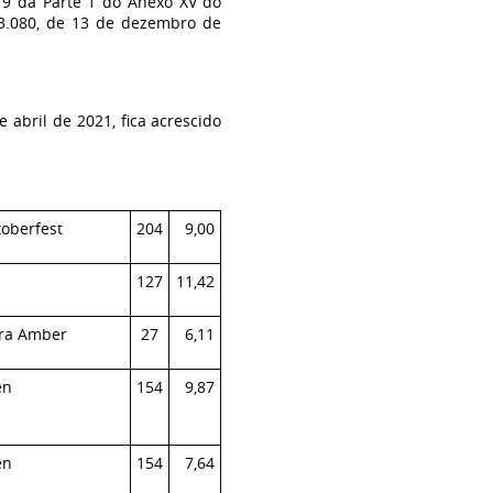
. 19 da Parte 1 do Anexo XV do
3.080, de 13 de dezembro de
e abril de 2021, fica acrescido
oberfest
204
9,00
n
127
11,42
nra Amber
27
6,11
en
154
9,87
en
154
7,64