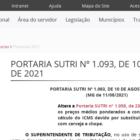
Intranet
Ajuda
Mapa do Site
Aces
ional
Área do servidor
Legislação
Municípios
Tr
arias
>
Portarias 2021
PORTARIA SUTRI Nº 1.093, DE 
DE 2021
PORTARIA SUTRI Nº
1.093
, DE 10 DE AGO
(MG de 11/08/2021)
Altera a
Portaria SUTRI nº
1.058, de 23
os preços médios ponderados a con
cálculo do ICMS devido por substitui
com cerveja e chope.
O SUPERINTENDENTE DE TRIBUTAÇÃO,
no uso de s