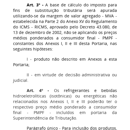
Art. 3º -
A base de cálculo do imposto para
fins de substituição tributária será apurada
utilizando-se da margem de valor agregado - MVA -
estabelecida na Parte 2 do Anexo XV do Regulamento
do ICMS - RICMS, aprovado pelo Decreto 43.080, de
13 de dezembro de 2002, não se aplicando os preços
médios ponderados a consumidor final - PMPF -
constantes dos Anexos I, II e III desta Portaria, nas
seguintes hipóteses:
I -
produto não descrito em Anexos a esta
Portaria;
II - em virtude de decisão administrativa ou
judicial.
Art. 4º -
Os
refrigerantes e bebidas
hidroeletrolíticas (isotônicas) ou energéticas não
relacionados nos Anexos I, II e III poderão ter o
respectivo preço médio ponderado a consumidor
final - PMPF - incluídos em portaria da
Superintendência de Tributação.
Parágrafo único
-
Para inclusão dos produtos,