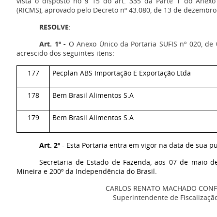
vista o disposto no § 15 do art. 335 da Parte 1 do Anex
(RICMS), aprovado pelo Decreto nº 43.080, de 13 de dezembro
RESOLVE
:
Art. 1º -
O Anexo Único da Portaria SUFIS nº 020, de 
acrescido dos seguintes itens:
177
Pecplan ABS Importação E Exportação Ltda
178
Bem Brasil Alimentos S.A
179
Bem Brasil Alimentos S.A
Art. 2º
- Esta Portaria entra em vigor na data de sua p
Secretaria de Estado de Fazenda, aos 07 de maio de
Mineira e 200º da Independência do Brasil.
CARLOS RENATO MACHADO CONF
Superintendente de Fiscalizaçã