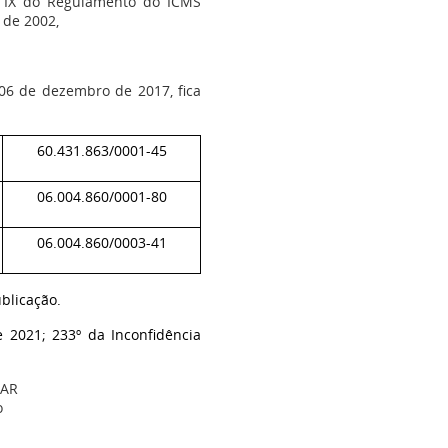
o IX do Regulamento do ICMS
 de 2002,
06 de dezembro de 2017, fica
60.431.863/0001-45
06.004.860/0001-80
06.004.860/0003-41
ublicação.
 2021; 233º da Inconfidência
AR
o