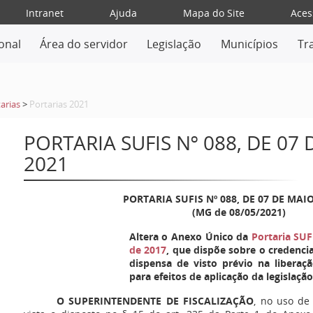
Intranet
Ajuda
Mapa do Site
Aces
ional
Área do servidor
Legislação
Municípios
Tr
arias
>
Portarias 2021
PORTARIA SUFIS Nº 088, DE 07
2021
PORTARIA SUFIS Nº 088, DE 07 DE MAIO
(MG de 08/05/2021)
Altera o Anexo Único da
Portaria SUF
de 2017
, que dispõe sobre o credenc
dispensa de visto prévio na liberaç
para efeitos de aplicação da legislaçã
O SUPERINTENDENTE DE FISCALIZAÇÃO
, no uso de