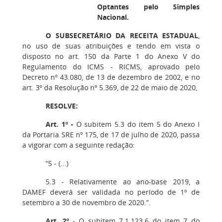
Optantes pelo Simples
Nacional.
O SUBSECRETÁRIO DA RECEITA ESTADUAL
,
no uso de suas atribuições e tendo em vista o
disposto no art. 150 da Parte 1 do Anexo V do
Regulamento do ICMS - RICMS, aprovado pelo
Decreto nº 43.080, de 13 de dezembro de 2002, e no
art. 3º da Resolução nº 5.369, de 22 de maio de 2020,
RESOLVE:
Art. 1º -
O subitem 5.3 do item 5 do Anexo I
da Portaria SRE nº 175, de 17 de julho de 2020, passa
a vigorar com a seguinte redação:
“5 - (...)
5.3 - Relativamente ao ano-base 2019, a
DAMEF deverá ser validada no período de 1º de
setembro a 30 de novembro de 2020.”.
Art. 2º
- O subitem 7.1.123.6 do item 7 do