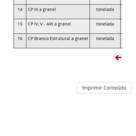
14
CP III a granel
tonelada
320,
15
CP IV, V - ARI a granel
tonelada
303,
16
CP Branco Estrutural a granel
tonelada
1.550,
Imprimir Conteúdo