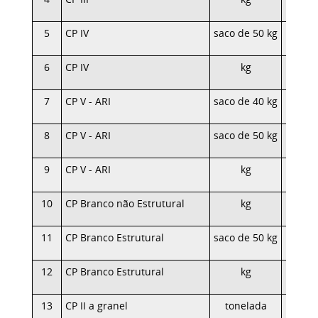
5
CP IV
saco de 50 kg
16,
6
CP IV
kg
0,
7
CP V - ARI
saco de 40 kg
17,
8
CP V - ARI
saco de 50 kg
22,
9
CP V - ARI
kg
0,
10
CP Branco não Estrutural
kg
2,
11
CP Branco Estrutural
saco de 50 kg
141,
12
CP Branco Estrutural
kg
3,
13
CP II a granel
tonelada
257,