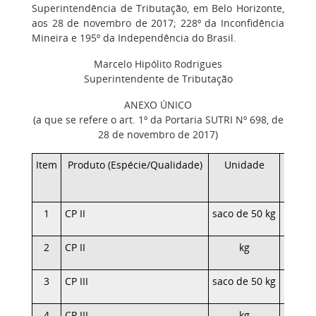
Superintendência de Tributação, em Belo Horizonte,
aos 28 de novembro de 2017; 228º da Inconfidência
Mineira e 195º da Independência do Brasil.
Marcelo Hipólito Rodrigues
Superintendente de Tributação
ANEXO ÚNICO
(a que se refere o art. 1º da Portaria SUTRI Nº 698, de
28 de novembro de 2017)
Item
Produto (Espécie/Qualidade)
Unidade
PMPF
(R$)
1
CP II
saco de 50 kg
17,
2
CP II
kg
0,
3
CP III
saco de 50 kg
18,
4
CP III
kg
0,