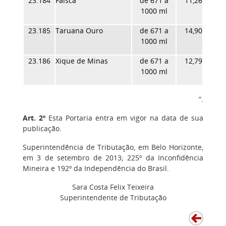
23.184
Faísca
de 671 a
11,26
1000 ml
23.185
Taruana Ouro
de 671 a
14,90
1000 ml
23.186
Xique de Minas
de 671 a
12,79
1000 ml
”.
Art. 2º
Esta Portaria entra em vigor na data de sua
publicação.
Superintendência de Tributação, em Belo Horizonte,
em
3 de setembro de 2013; 225º da Inconfidência
Mineira e 192º da Independência do Brasil.
Sara Costa Felix Teixeira
Superintendente de Tributação