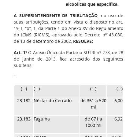
alcoólicas que especifica.
A SUPERINTENDENTE DE TRIBUTAÇÃO
, no uso de
suas atribuições, tendo em vista o disposto no art.
19, I, “b”, 1, da Parte 1 do Anexo XV do Regulamento
do ICMS (RICMS), aprovado pelo Decreto nº 43.080,
de 13 de dezembro de 2002,
RESOLVE:
Art. 1º
O Anexo Único da Portaria SUTRI nº 278, de 28
de junho de 2013, fica acrescido dos seguintes
subitens:
“
(...)
(...)
(...)
(...)
23.182
Néctar do Cerrado
de 361 a 520
6,00
ml
23.183
Fagulha
de 671 a
6,92
1000 ml