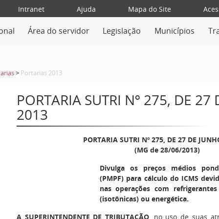
Intranet
Ajuda
Mapa do Site
Aces
ional
Área do servidor
Legislação
Municípios
Tr
arias
>
Portarias 2013
PORTARIA SUTRI Nº 275, DE 27
2013
PORTARIA SUTRI Nº 275, DE 27 DE JUNH
(MG de 28/06/2013)
Divulga os preços médios pond
(PMPF) para cálculo do ICMS devid
nas operações com refrigerantes 
(isotônicas) ou energética.
A SUPERINTENDENTE DE TRIBUTAÇÃO
, no uso de suas at