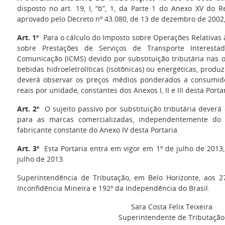
disposto no art. 19, I, “b”, 1, da Parte 1 do Anexo XV do
aprovado pelo Decreto nº 43.080, de 13 de dezembro de 2002
Art. 1º
Para o cálculo do Imposto sobre Operações Relativas 
sobre Prestações de Serviços de Transporte Interesta
Comunicação (ICMS) devido por substituição tributária nas 
bebidas hidroeletrolíticas (isotônicas) ou energéticas, produz
deverá observar os preços médios ponderados a consumido
reais por unidade, constantes dos Anexos I, II e III desta Portar
Art. 2º
O sujeito passivo por substituição tributária deverá 
para as marcas comercializadas, independentemente d
fabricante constante do Anexo IV desta Portaria.
Art. 3º
Esta Portaria entra em vigor em 1º de julho de 2013,
julho de 2013.
Superintendência de Tributação, em Belo Horizonte, aos 
Inconfidência Mineira e 192º da Independência do Brasil.
Sara Costa Felix Teixeira
Superintendente de Tributação