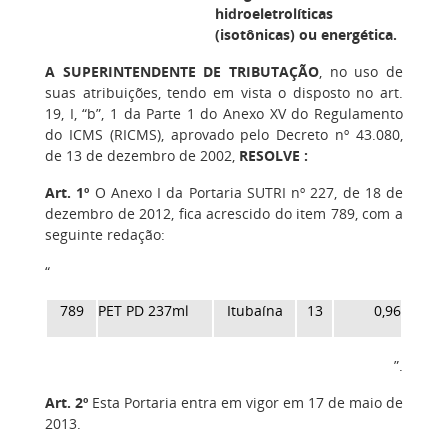
hidroeletrolíticas
(isotônicas) ou energética.
A SUPERINTENDENTE DE TRIBUTAÇÃO
, no uso de
suas atribuições, tendo em vista o disposto no art.
19, I, “b”, 1 da Parte 1 do Anexo XV do Regulamento
do ICMS (RICMS), aprovado pelo Decreto nº 43.080,
de 13 de dezembro de 2002,
RESOLVE :
Art. 1º
O Anexo I da Portaria SUTRI nº 227, de 18 de
dezembro de 2012, fica acrescido do item 789, com a
seguinte redação:
“
789
PET PD 237ml
Itubaína
13
0,96
”.
Art. 2º
Esta Portaria entra em vigor em 17 de maio de
2013.