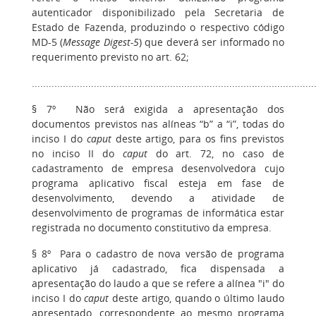
autenticador disponibilizado pela Secretaria de
Estado de Fazenda, produzindo o respectivo código
MD-5 (
Message Digest-5
) que deverá ser informado no
requerimento previsto no art. 62;
....................................................................................................
§ 7º Não será exigida a apresentação dos
documentos previstos nas alíneas “b” a “i”, todas do
inciso I do
caput
deste artigo, para os fins previstos
no inciso II do
caput
do art. 72, no caso de
cadastramento de empresa desenvolvedora cujo
programa aplicativo fiscal esteja em fase de
desenvolvimento, devendo a atividade de
desenvolvimento de programas de informática estar
registrada no documento constitutivo da empresa.
§ 8º Para o cadastro de nova versão de programa
aplicativo já cadastrado, fica dispensada a
apresentação do laudo a que se refere a alínea "i" do
inciso I do
caput
deste artigo, quando o último laudo
apresentado, correspondente ao mesmo programa