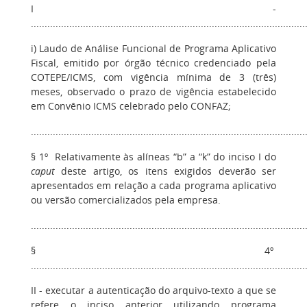
I -
....................................................................................................
i) Laudo de Análise Funcional de Programa Aplicativo
Fiscal, emitido por órgão técnico credenciado pela
COTEPE/ICMS, com vigência mínima de 3 (três)
meses, observado o prazo de vigência estabelecido
em Convênio ICMS celebrado pelo CONFAZ;
....................................................................................................
§ 1º Relativamente às alíneas “b” a “k” do inciso I do
caput
deste artigo, os itens exigidos deverão ser
apresentados em relação a cada programa aplicativo
ou versão comercializados pela empresa.
....................................................................................................
§ 4º
....................................................................................................
II - executar a autenticação do arquivo-texto a que se
refere o inciso anterior utilizando programa