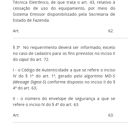
Técnica Eletrônico, de que trata o art. 43, relativo à
cessação de uso do equipamento, por meio do
Sistema Emissor disponibilizado pela Secretaria de
Estado de Fazenda.
Art. 62.
....................................................................................................
§ 3º No requerimento deverá ser informado, exceto
no caso de cadastro para os fins previstos no inciso II
do
caput
do art. 72:
I - o Código de Autenticidade a que se refere o inciso
IV do § 1º do art. 1º, gerado pelo algoritmo MD-5
(
Message Digest-5
) conforme disposto no inciso II do §
4º do art. 63;
II - o número do envelope de segurança a que se
refere o inciso IV do § 4º do art. 63.
Art. 63.
....................................................................................................