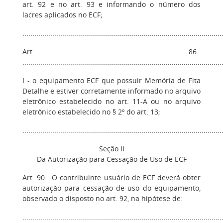
art. 92 e no art. 93 e informando o número dos
lacres aplicados no ECF;
....................................................................................................
Art. 86.
....................................................................................................
I - o equipamento ECF que possuir Memória de Fita
Detalhe e estiver corretamente informado no arquivo
eletrônico estabelecido no art. 11-A ou no arquivo
eletrônico estabelecido no § 2º do art. 13;
....................................................................................................
Seção II
Da Autorização para Cessação de Uso de ECF
Art. 90. O contribuinte usuário de ECF deverá obter
autorização para cessação de uso do equipamento,
observado o disposto no art. 92, na hipótese de:
....................................................................................................