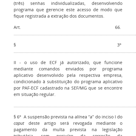
(três) senhas individualizadas, desenvolvendo
programa que gerencie este acesso de modo que
fique registrada a extração dos documentos.
Art. 66.
....................................................................................................
§ 3º
....................................................................................................
II - o uso de ECF já autorizado, que funcione
mediante comandos enviados por programa
aplicativo desenvolvido pela respectiva empresa,
condicionado à substituição do programa aplicativo
por PAF-ECF cadastrado na SEF/MG que se encontre
em situação regular.
....................................................................................................
§ 6º A suspensão prevista na alínea “a” do inciso I do
caput
deste artigo será revogada mediante o
pagamento da multa prevista na legislação
tributária, sem prejuízo da correção da