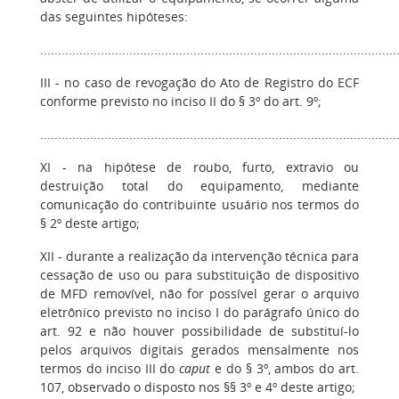
das seguintes hipóteses:
....................................................................................................
III - no caso de revogação do Ato de Registro do ECF
conforme previsto no inciso II do § 3º do art. 9º;
....................................................................................................
XI - na hipótese de roubo, furto, extravio ou
destruição total do equipamento, mediante
comunicação do contribuinte usuário nos termos do
§ 2º deste artigo;
XII - durante a realização da intervenção técnica para
cessação de uso ou para substituição de dispositivo
de MFD removível, não for possível gerar o arquivo
eletrônico previsto no inciso I do parágrafo único do
art. 92 e não houver possibilidade de substituí-lo
pelos arquivos digitais gerados mensalmente nos
termos do inciso III do
caput
e do § 3º, ambos do art.
107, observado o disposto nos §§ 3º e 4º deste artigo;