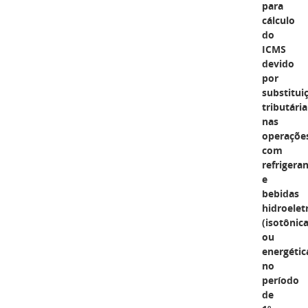
para
cálculo
do
ICMS
devido
por
substitui
tributária
nas
operaçõe
com
refrigera
e
bebidas
hidroeletr
(isotônic
ou
energétic
no
período
de