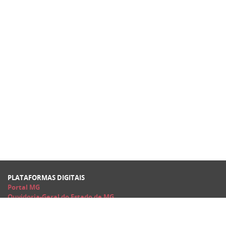
PLATAFORMAS DIGITAIS
Portal MG
Ouvidoria-Geral do Estado de MG
Aspectos Legais e Responsabilidades
Secretaria de Estado de Fazenda de Minas Gerais