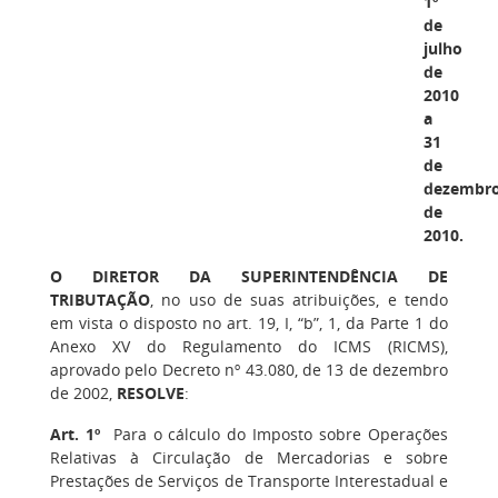
1º
de
julho
de
2010
a
31
de
dezembr
de
2010.
O DIRETOR DA SUPERINTENDÊNCIA DE
TRIBUTAÇÃO
, no uso de suas atribuições, e tendo
em vista o disposto no art. 19, I, “b”, 1, da Parte 1 do
Anexo XV do Regulamento do ICMS (RICMS),
aprovado pelo Decreto nº 43.080, de 13 de dezembro
de 2002,
RESOLVE
:
Art. 1º
Para o cálculo do Imposto sobre Operações
Relativas à Circulação de Mercadorias e sobre
Prestações de Serviços de Transporte Interestadual e