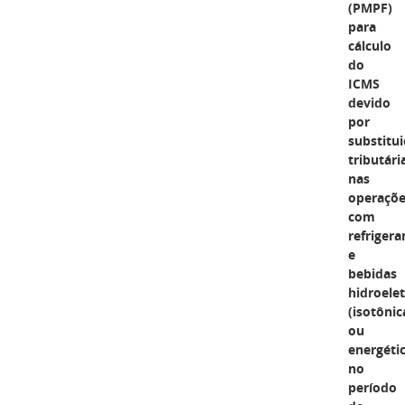
(PMPF)
para
cálculo
do
ICMS
devido
por
substitu
tributári
nas
operaçõ
com
refrigera
e
bebidas
hidroelet
(isotônic
ou
energéti
no
período