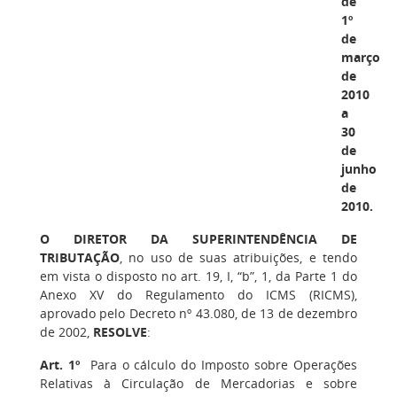
de
1º
de
março
de
2010
a
30
de
junho
de
2010.
O DIRETOR DA SUPERINTENDÊNCIA DE
TRIBUTAÇÃO
, no uso de suas atribuições, e tendo
em vista o disposto no art. 19, I, “b”, 1, da Parte 1 do
Anexo XV do Regulamento do ICMS (RICMS),
aprovado pelo Decreto nº 43.080, de 13 de dezembro
de 2002,
RESOLVE
:
Art. 1º
Para o cálculo do Imposto sobre Operações
Relativas à Circulação de Mercadorias e sobre