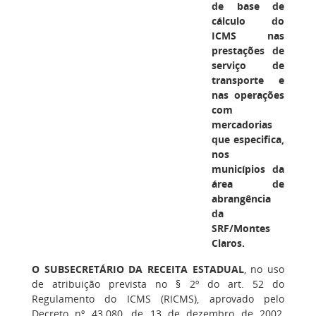
de base de
cálculo do
ICMS nas
prestações de
serviço de
transporte e
nas operações
com
mercadorias
que especifica,
nos
municípios da
área de
abrangência
da
SRF/Montes
Claros.
O SUBSECRETÁRIO DA RECEITA ESTADUAL
, no uso
de atribuição prevista no § 2º do art. 52 do
Regulamento do ICMS (RICMS), aprovado pelo
Decreto nº 43.080, de 13 de dezembro de 2002,