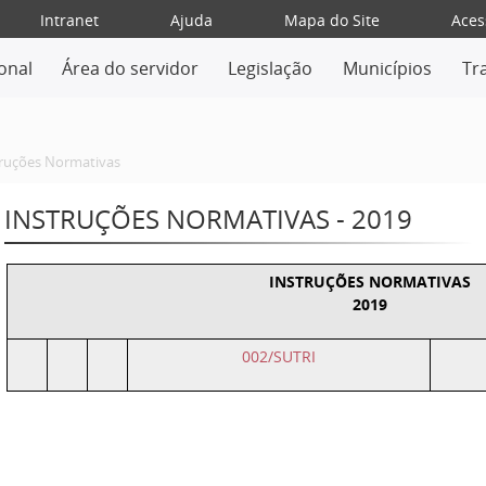
Intranet
Ajuda
Mapa do Site
Aces
ional
Área do servidor
Legislação
Municípios
Tr
truções Normativas
INSTRUÇÕES NORMATIVAS - 2019
INSTRUÇÕES NORMATIVAS
2019
002/SUTRI