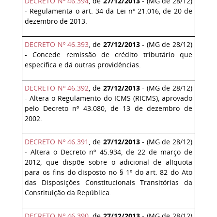
DECRETO Nº 46.394
, de
27/12/2013
- (MG de 28/12)
- Regulamenta o art. 34 da Lei nº 21.016, de 20 de
dezembro de 2013.
DECRETO Nº 46.393
, de
27/12/2013
- (MG de 28/12)
- Concede remissão de crédito tributário que
especifica e dá outras providências.
DECRETO Nº 46.392
, de
27/12/2013
- (MG de 28/12)
- Altera o Regulamento do ICMS (RICMS), aprovado
pelo Decreto nº 43.080, de 13 de dezembro de
2002.
DECRETO Nº 46.391
, de
27/12/2013
- (MG de 28/12)
- Altera o Decreto nº 45.934, de 22 de março de
2012, que dispõe sobre o adicional de alíquota
para os fins do disposto no § 1º do art. 82 do Ato
das Disposições Constitucionais Transitórias da
Constituição da República.
DECRETO Nº 46.390
, de
27/12/2013
- (MG de 28/12)