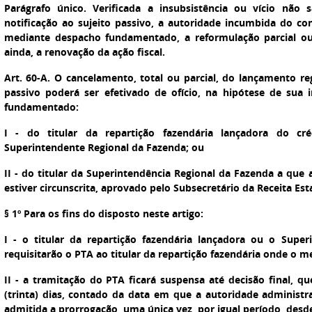
Parágrafo único. Verificada a insubsistência ou vício não
notificação ao sujeito passivo, a autoridade incumbida do co
mediante despacho fundamentado, a reformulação parcial ou t
ainda, a renovação da ação fiscal.
Art. 60-A. O cancelamento, total ou parcial, do lançamento re
passivo poderá ser efetivado de ofício, na hipótese de sua 
fundamentado:
I - do titular da repartição fazendária lançadora do cré
Superintendente Regional da Fazenda; ou
II - do titular da Superintendência Regional da Fazenda a que 
estiver circunscrita, aprovado pelo Subsecretário da Receita Est
§ 1º Para os fins do disposto neste artigo:
I - o titular da repartição fazendária lançadora ou o Supe
requisitarão o PTA ao titular da repartição fazendária onde o 
II - a tramitação do PTA ficará suspensa até decisão final, q
(trinta) dias, contado da data em que a autoridade administra
admitida a prorrogação, uma única vez, por igual período, desde