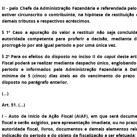
II - pelo Chefe da Administração Fazendária e referendada pelo 
estiver circunscrito o contribuinte, na hipótese de restituição
demais tributos e respectivos acréscimos.
§ 1º Caso a apuração do valor a restituir não seja concluí
autoridade competente para proferir a decisão, mediante 
prorrogá-lo por até igual período e por uma única vez.
§ 2º Para os efeitos do disposto no inciso II do
caput
deste arti
Fiscal poderá se realizar mediante despacho único, englobando
período e informados pela Administração Fazendária à Del
mínima de 5 (cinco) dias úteis ao do vencimento do prazo
disposto no parágrafo anterior.
(...)
Art. 51. (...)
I - Auto de Início de Ação Fiscal (AIAF), em que será docum
fiscal e serão exigidos, para apresentação imediata, ou no prazo 
autoridade fiscal, livros, documentos e demais elementos re
indicação do período e do objeto da fiscalização a ser efetuada;