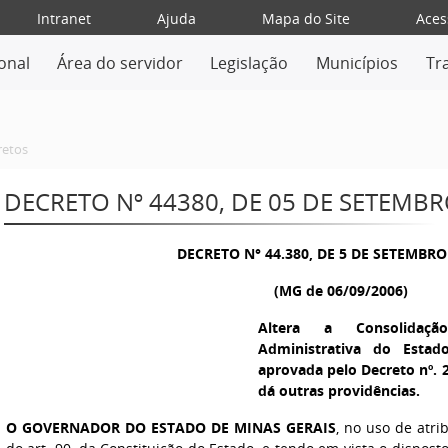
Intranet
Ajuda
Mapa do Site
Aces
ional
Área do servidor
Legislação
Municípios
Tr
retos
DECRETO Nº 44380, DE 05 DE SETEMBR
DECRETO N° 44.380, DE 5 DE SETEMBRO
(MG de 06/09/2006)
Altera a Consolidaçã
Administrativa do Estad
aprovada pelo Decreto nº. 2
dá outras providências.
O GOVERNADOR DO ESTADO DE MINAS GERAIS
, no uso de atri