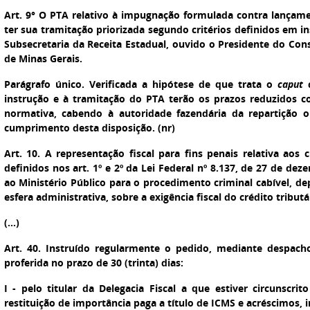
Art. 9° O PTA relativo à impugnação formulada contra lançame
ter sua tramitação priorizada segundo critérios definidos em 
Subsecretaria da Receita Estadual, ouvido o Presidente do Con
de Minas Gerais.
Parágrafo único. Verificada a hipótese de que trata o
caput
d
instrução e à tramitação do PTA terão os prazos reduzidos c
normativa, cabendo à autoridade fazendária da repartição o
cumprimento desta disposição. (nr)
Art. 10. A representação fiscal para fins penais relativa aos
definidos nos art. 1º e 2º da Lei Federal nº 8.137, de 27 de d
ao Ministério Público para o procedimento criminal cabível, dep
esfera administrativa, sobre a exigência fiscal do crédito tribut
(...)
Art. 40. Instruído regularmente o pedido, mediante despac
proferida no prazo de 30 (trinta) dias:
I - pelo titular da Delegacia Fiscal a que estiver circunscri
restituição de importância paga a título de ICMS e acréscimos, i