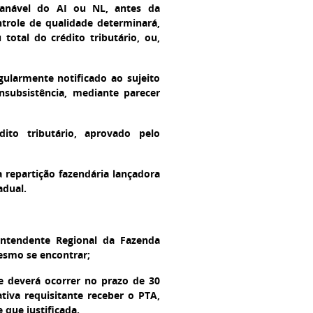
 sanável do AI ou NL, antes da
ntrole de qualidade determinará,
otal do crédito tributário, ou,
gularmente notificado ao sujeito
insubsistência, mediante parecer
dito tributário, aprovado pelo
a repartição fazendária lançadora
adual.
rintendente Regional da Fazenda
mesmo se encontrar;
ue deverá ocorrer no prazo de 30
tiva requisitante receber o PTA,
 que justificada.