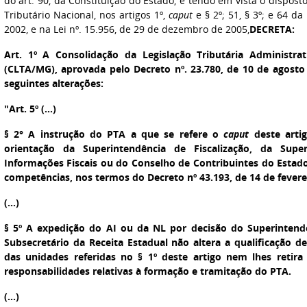
do art. 90, da Constituição do Estado, e tendo em vista o disposto
Tributário Nacional, nos artigos 1º,
caput
e § 2º; 51, § 3º; e 64 da
2002, e na Lei nº. 15.956, de 29 de dezembro de 2005,
DECRETA:
Art. 1º
A Consolidação da Legislação Tributária Administra
(CLTA/MG), aprovada pelo Decreto nº. 23.780, de 10 de agosto
seguintes alterações:
"Art. 5º (...)
§ 2° A instrução do PTA a que se refere o
caput
deste artig
orientação da Superintendência de Fiscalização, da Supe
Informações Fiscais ou do Conselho de Contribuintes do Estad
competências, nos termos do Decreto nº 43.193, de 14 de fevere
(...)
§ 5º A expedição do AI ou da NL por decisão do Superinten
Subsecretário da Receita Estadual não altera a qualificação d
das unidades referidas no § 1º deste artigo nem lhes retir
responsabilidades relativas à formação e tramitação do PTA.
(...)