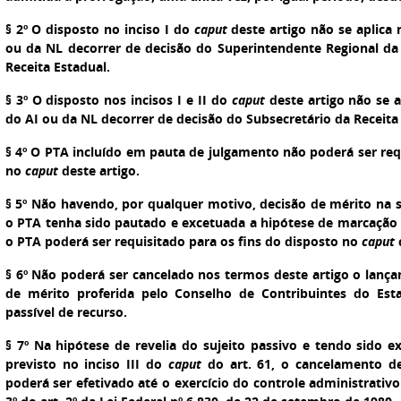
§ 2º O disposto no inciso I do
caput
deste artigo não se aplica 
ou da NL decorrer de decisão do Superintendente Regional da
Receita Estadual.
§ 3º O disposto nos incisos I e II do
caput
deste artigo não se a
do AI ou da NL decorrer de decisão do Subsecretário da Receita
§ 4º O PTA incluído em pauta de julgamento não poderá ser req
no
caput
deste artigo.
§ 5º Não havendo, por qualquer motivo, decisão de mérito na 
o PTA tenha sido pautado e excetuada a hipótese de marcação
o PTA poderá ser requisitado para os fins do disposto no
caput
d
§ 6º Não poderá ser cancelado nos termos deste artigo o lança
de mérito proferida pelo Conselho de Contribuintes do Est
passível de recurso.
§ 7º Na hipótese de revelia do sujeito passivo e tendo sido
previsto no inciso III do
caput
do art. 61, o cancelamento d
poderá ser efetivado até o exercício do controle administrativo