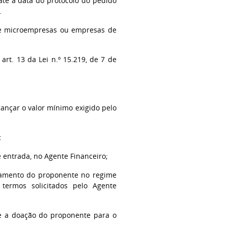
até a data do protocolo do pedido
.
 de microempresas ou empresas de
rt. 13 da Lei n.º 15.219, de 7 de
lcançar o valor mínimo exigido pelo
:
e entrada, no Agente Financeiro;
ramento do proponente no regime
s termos solicitados pelo Agente
e a doação do proponente para o