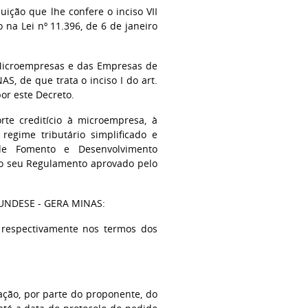
buição que lhe confere o inciso VII
o na Lei nº 11.396, de 6 de janeiro
 Microempresas e das Empresas de
, de que trata o inciso I do art.
por este Decreto.
e creditício à microempresa, à
egime tributário simplificado e
 de Fomento e Desenvolvimento
do seu Regulamento aprovado pelo
 FUNDESE - GERA MINAS:
 respectivamente nos termos dos
ação, por parte do proponente, do