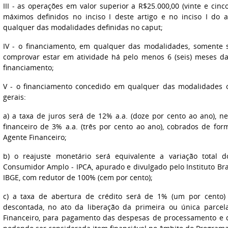
III - as operações em valor superior a R$25.000,00 (vinte e cinco
máximos definidos no inciso I deste artigo e no inciso I do 
qualquer das modalidades definidas no caput;
IV - o financiamento, em qualquer das modalidades, somente
comprovar estar em atividade há pelo menos 6 (seis) meses d
financiamento;
V - o financiamento concedido em qualquer das modalidades o
gerais:
a) a taxa de juros será de 12% a.a. (doze por cento ao ano), n
financeiro de 3% a.a. (três por cento ao ano), cobrados de for
Agente Financeiro;
b) o reajuste monetário será equivalente a variação total 
Consumidor Amplo - IPCA, apurado e divulgado pelo Instituto Brasi
IBGE, com redutor de 100% (cem por cento);
c) a taxa de abertura de crédito será de 1% (um por cento) 
descontada, no ato da liberação da primeira ou única parcel
Financeiro, para pagamento das despesas de processamento e d