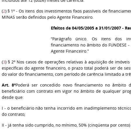
incluídos até 12 (doze) meses de carência.
(
2
) § 1º - Os itens dos investimentos fixos passíveis de financi
MINAS serão definidos pelo Agente Financeiro.
Efeitos de 04/05/2005 a 31/01/2007 - Re
“Parágrafo único. Os itens dos inv
financiamento no âmbito do FUNDESE - 
Agente Financeiro.”
(
3
) § 2º Nos casos de operações relativas à aquisição de imóveis
específicas do agente financeiro, o prazo total poderá ser de 
do valor do financiamento, com período de carência limitado a tr
Art. 8º
Poderá ser concedido novo financiamento no âmbito
beneficiário com contrato em vigor no âmbito de qualquer pr
desde que:
I - o beneficiário não tenha incorrido em inadimplemento técnic
do contrato;
II - já tenha sido cumprido, no mínimo, 50% (cinqüenta por cento)