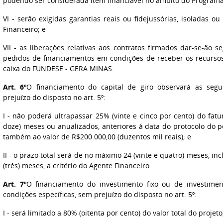
podendo ser considerada item financiável no âmbito do Programa
VI - serão exigidas garantias reais ou fidejussórias, isoladas ou
Financeiro; e
VII - as liberações relativas aos contratos firmados dar-se-ão
pedidos de financiamentos em condições de receber os recursos
caixa do FUNDESE - GERA MINAS.
Art. 6º
O financiamento do capital de giro observará as segui
prejuízo do disposto no art. 5º:
I - não poderá ultrapassar 25% (vinte e cinco por cento) do fat
doze) meses ou anualizados, anteriores à data do protocolo do p
também ao valor de R$200.000,00 (duzentos mil reais); e
II - o prazo total será de no máximo 24 (vinte e quatro) meses, inc
(três) meses, a critério do Agente Financeiro.
Art. 7º
O financiamento do investimento fixo ou de investimen
condições específicas, sem prejuízo do disposto no art. 5º:
I - será limitado a 80% (oitenta por cento) do valor total do projeto