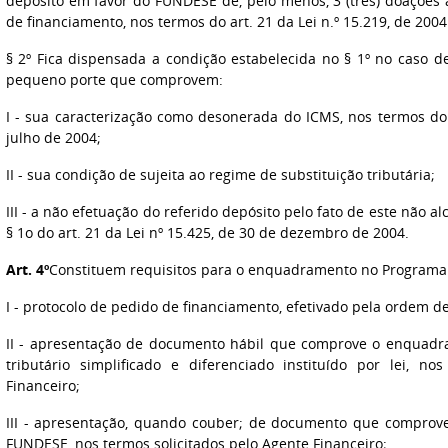
depósito em favor do FUNDESE de, pelo menos, 3 (três) doações 
de financiamento, nos termos do art. 21 da Lei n.º 15.219, de 2004
§ 2º Fica dispensada a condição estabelecida no § 1º no caso
pequeno porte que comprovem:
I - sua caracterização como desonerada do ICMS, nos termos do a
julho de 2004;
II - sua condição de sujeita ao regime de substituição tributária;
III - a não efetuação do referido depósito pelo fato de este não a
§ 1o do art. 21 da Lei nº 15.425, de 30 de dezembro de 2004.
Art. 4º
Constituem requisitos para o enquadramento no Programa
I - protocolo de pedido de financiamento, efetivado pela ordem d
II - apresentação de documento hábil que comprove o enquad
tributário simplificado e diferenciado instituído por lei, no
Financeiro;
III - apresentação, quando couber; de documento que comprov
FUNDESE, nos termos solicitados pelo Agente Financeiro;