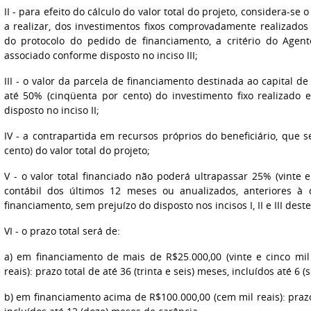
II - para efeito do cálculo do valor total do projeto, considera-se
a realizar, dos investimentos fixos comprovadamente realizados
do protocolo do pedido de financiamento, a critério do Agente
associado conforme disposto no inciso III;
III - o valor da parcela de financiamento destinada ao capital de
até 50% (cinqüenta por cento) do investimento fixo realizado 
disposto no inciso II;
IV - a contrapartida em recursos próprios do beneficiário, que 
cento) do valor total do projeto;
V - o valor total financiado não poderá ultrapassar 25% (vinte 
contábil dos últimos 12 meses ou anualizados, anteriores à
financiamento, sem prejuízo do disposto nos incisos I, II e III deste
VI - o prazo total será de:
a) em financiamento de mais de R$25.000,00 (vinte e cinco mil
reais): prazo total de até 36 (trinta e seis) meses, incluídos até 6 
b) em financiamento acima de R$100.000,00 (cem mil reais): prazo