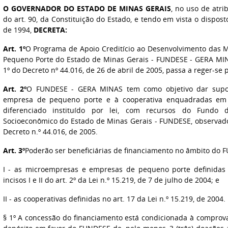
O GOVERNADOR DO ESTADO DE MINAS GERAIS
, no uso de atri
do art. 90, da Constituição do Estado, e tendo em vista o dispost
de 1994,
DECRETA:
Art. 1º
O Programa de Apoio Creditício ao Desenvolvimento das
Pequeno Porte do Estado de Minas Gerais - FUNDESE - GERA MINAS
1º do Decreto nº 44.016, de 26 de abril de 2005, passa a reger-se 
Art. 2º
O FUNDESE - GERA MINAS tem como objetivo dar suport
empresa de pequeno porte e à cooperativa enquadradas em r
diferenciado instituído por lei, com recursos do Fundo
Socioeconômico do Estado de Minas Gerais - FUNDESE, observa
Decreto n.º 44.016, de 2005.
Art. 3º
Poderão ser beneficiárias de financiamento no âmbito do
I - as microempresas e empresas de pequeno porte definidas
incisos I e II do art. 2º da Lei n.º 15.219, de 7 de julho de 2004; e
II - as cooperativas definidas no art. 17 da Lei n.º 15.219, de 2004.
§ 1º A concessão do financiamento está condicionada à comprov