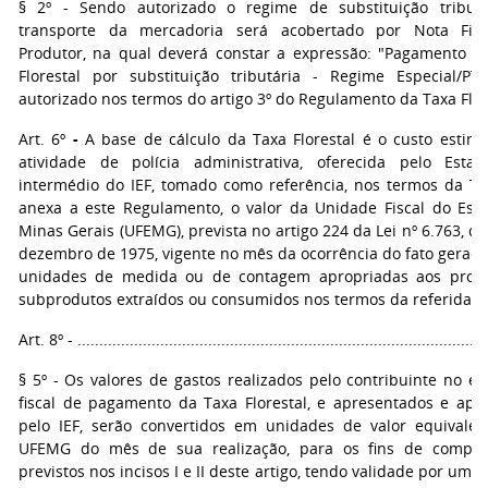
§ 2º - Sendo autorizado o regime de substituição tributá
transporte da mercadoria será acobertado por Nota Fis
Produtor, na qual deverá constar a expressão: "Pagamento d
Florestal por substituição tributária - Regime Especial/PTA 
autorizado nos termos do artigo 3º do Regulamento da Taxa Flor
Art. 6º
-
A base de cálculo da Taxa Florestal é o custo estim
atividade de polícia administrativa, oferecida pelo Esta
intermédio do IEF, tomado como referência, nos termos da Tab
anexa a este Regulamento, o valor da Unidade Fiscal do Est
Minas Gerais (UFEMG), prevista no artigo 224 da Lei nº 6.763, d
dezembro de 1975, vigente no mês da ocorrência do fato gerador
unidades de medida ou de contagem apropriadas aos prod
subprodutos extraídos ou consumidos nos termos da referida ta
Art. 8º - ..............................................................................................
§ 5º - Os valores de gastos realizados pelo contribuinte no exe
fiscal de pagamento da Taxa Florestal, e apresentados e apr
pelo IEF, serão convertidos em unidades de valor equivale
UFEMG do mês de sua realização, para os fins de compe
previstos nos incisos I e II deste artigo, tendo validade por um 