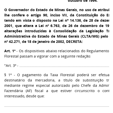
outubro de 1994.
O Governador do Estado de Minas Gerais
, no uso de atribuiç
lhe confere o artigo 90, inciso VII, da Constituição do Est
tendo em vista o disposto na Lei n° 14.136, de 28 de dezem
2001, que altera a Lei nº 6.763, de 26 de dezembro de 1975
alterações introduzidas à Consolidação da Legislação Trib
Administrativa do Estado de Minas Gerais (CLTA/MG) pelo D
nº 42.271, de 18 de janeiro de 2002, DECRETA:
Art. 1º
- Os dispositivos abaixo relacionados do Regulamento d
Florestal passam a vigorar com a seguinte redação:
"Art. 3º - ............................................................................................
§ 1º - O pagamento da Taxa Florestal poderá ser efetuad
destinatário da mercadoria, a título de substituição tribu
mediante regime especial autorizado pelo Chefe da Adminis
Fazendária (AF) fiscal a que estiver circunscrito o contri
interessado, desde que:
...........................................................................................................