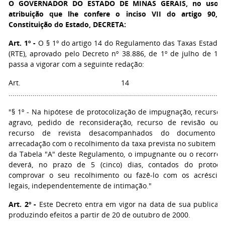
O GOVERNADOR DO ESTADO DE MINAS GERAIS
, no uso 
atribuição que lhe confere o inciso VII do artigo 90, 
Constituição do Estado, DECRETA:
Art. 1º -
O § 1º do artigo 14 do Regulamento das Taxas Estadua
(RTE), aprovado pelo Decreto nº 38.886, de 1º de julho de 199
passa a vigorar com a seguinte redação:
Art. 14 
...........................................................................................................
"§ 1º - Na hipótese de protocolização de impugnação, recurso 
agravo, pedido de reconsideração, recurso de revisão ou 
recurso de revista desacompanhados do documento 
arrecadação com o recolhimento da taxa prevista no subitem 2.
da Tabela "A" deste Regulamento, o impugnante ou o recorren
deverá, no prazo de 5 (cinco) dias, contados do protocol
comprovar o seu recolhimento ou fazê-lo com os acréscim
legais, independentemente de intimação."
Art. 2º -
Este Decreto entra em vigor na data de sua publicaçã
produzindo efeitos a partir de 20 de outubro de 2000.