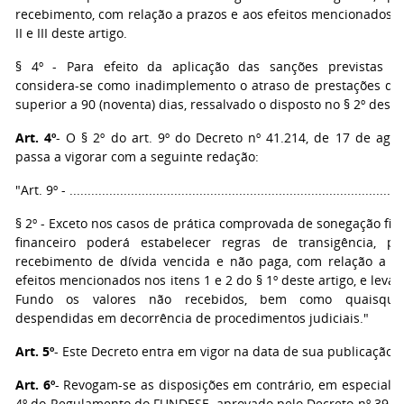
recebimento, com relação a prazos e aos efeitos mencionados no
II e III deste artigo.
§ 4º - Para efeito da aplicação das sanções previstas ne
considera-se como inadimplemento o atraso de prestações d
superior a 90 (noventa) dias, ressalvado o disposto no § 2º deste 
Art. 4º
- O § 2º do art. 9º do Decreto nº 41.214, de 17 de agos
passa a vigorar com a seguinte redação:
"Art. 9º - .............................................................................................
§ 2º - Exceto nos casos de prática comprovada de sonegação fisc
financeiro poderá estabelecer regras de transigência, p
recebimento de dívida vencida e não paga, com relação a p
efeitos mencionados nos itens 1 e 2 do § 1º deste artigo, e levar
Fundo os valores não recebidos, bem como quaisquer
despendidas em decorrência de procedimentos judiciais."
Art. 5º
- Este Decreto entra em vigor na data de sua publicação.
Art. 6º
- Revogam-se as disposições em contrário, em especial o 
4º do Regulamento do FUNDESE, aprovado pelo Decreto nº 39.75