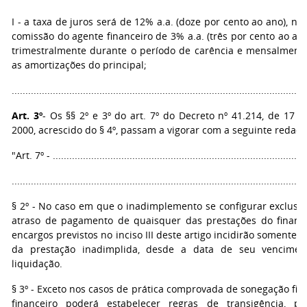
I - a taxa de juros será de 12% a.a. (doze por cento ao ano), nel
comissão do agente financeiro de 3% a.a. (três por cento ao an
trimestralmente durante o período de carência e mensalment
as amortizações do principal;
...........................................................................................................
Art. 3º
- Os §§ 2º e 3º do art. 7º do Decreto nº 41.214, de 17 
2000, acrescido do § 4º, passam a vigorar com a seguinte redaçã
"Art. 7º - .............................................................................................
...........................................................................................................
§ 2º - No caso em que o inadimplemento se configurar exclusi
atraso de pagamento de quaisquer das prestações do financ
encargos previstos no inciso III deste artigo incidirão somente s
da prestação inadimplida, desde a data de seu vencimen
liquidação.
§ 3º - Exceto nos casos de prática comprovada de sonegação fisc
financeiro poderá estabelecer regras de transigência, p