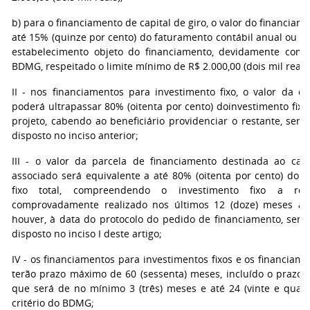
b) para o financiamento de capital de giro, o valor do financiam
até 15% (quinze por cento) do faturamento contábil anual ou a
estabelecimento objeto do financiamento, devidamente com
BDMG, respeitado o limite mínimo de R$ 2.000,00 (dois mil reais)
II - nos financiamentos para investimento fixo, o valor da o
poderá ultrapassar 80% (oitenta por cento) doinvestimento fixo
projeto, cabendo ao beneficiário providenciar o restante, sem
disposto no inciso anterior;
III - o valor da parcela de financiamento destinada ao capi
associado será equivalente a até 80% (oitenta por cento) do i
fixo total, compreendendo o investimento fixo a re
comprovadamente realizado nos últimos 12 (doze) meses ant
houver, à data do protocolo do pedido de financiamento, sem 
disposto no inciso I deste artigo;
IV - os financiamentos para investimentos fixos e os financiam
terão prazo máximo de 60 (sessenta) meses, incluído o prazo d
que será de no mínimo 3 (três) meses e até 24 (vinte e quatr
critério do BDMG;