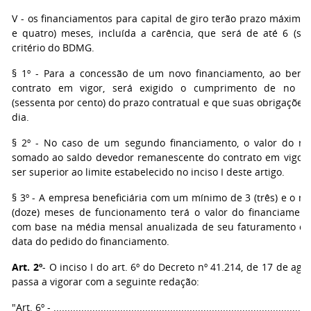
V - os financiamentos para capital de giro terão prazo máximo 
e quatro) meses, incluída a carência, que será de até 6 (sei
critério do BDMG.
§ 1º - Para a concessão de um novo financiamento, ao benef
contrato em vigor, será exigido o cumprimento de no 
(sessenta por cento) do prazo contratual e que suas obrigaçõe
dia.
§ 2º - No caso de um segundo financiamento, o valor do no
somado ao saldo devedor remanescente do contrato em vigor
ser superior ao limite estabelecido no inciso I deste artigo.
§ 3º - A empresa beneficiária com um mínimo de 3 (três) e o m
(doze) meses de funcionamento terá o valor do financiament
com base na média mensal anualizada de seu faturamento con
data do pedido do financiamento.
Art. 2º
- O inciso I do art. 6º do Decreto nº 41.214, de 17 de ago
passa a vigorar com a seguinte redação:
"Art. 6º - .............................................................................................